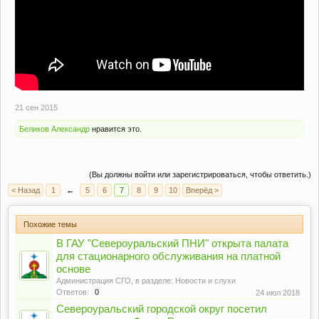
21 сен 2015
Беликов Александр
нравится это.
(Вы должны войти или зарегистрироваться, чтобы ответить.)
< Назад
1
←
5
6
7
8
9
10
Вперёд >
Похожие темы
В ГАУ "Североуральский ПНИ" открыта палата
для стационарного обслуживания на платной
основе
Администрация СГО
, в разделе:
Новости и слухи
Ответов:
0
24 июл 2018
Североуральский городской округ посетил