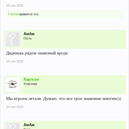
15 сен 2015
Trimvel
нравится это.
АмАм
Гость
Дяденька рядом знакомый вроде
15 сен 2015
Карлсон
Участник
Мы втроем летали. Думаю, что все трое знакомые многим)))
15 сен 2015
АмАм