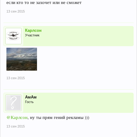
если кто то не захочет или не сможет
13 сен 2015
Карлсон
Участник
13 сен 2015
АмАм
Гость
@Карлсон
, ну ты прям гений рекламы )))
13 сен 2015