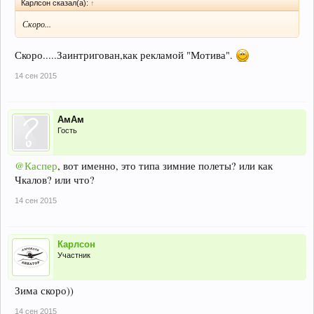
Карлсон сказал(а):
↑
Скоро...
Скоро.....Заинтригован,как рекламой "Мотива".
14 сен 2015
АмАм
Гость
@Каспер
, вот именно, это типа зимние полеты? или как
Чкалов? или что?
14 сен 2015
Карлсон
Участник
Зима скоро))
14 сен 2015