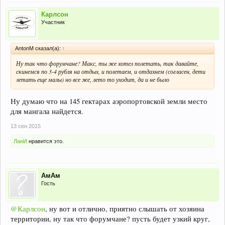
Карлсон
Участник
AntonM сказал(а):
↑
Ну так что форумчане? Макс, ты же хотел полетать, так давайте,
скинемся по 3-4 рубля на отдых, и полетаем, и отдахнем (согласен, дети
летать еще малы) но все же, лето то уходит, да и не было
Ну думаю что на 145 гектарах аэропортовской земли место
для мангала найдется.
13 сен 2015
ЛанИ
нравится это.
АмАм
Гость
@Карлсон
, ну вот и отлично, приятно слышать от хозяина
территории, ну так что форумчане? пусть будет узкий круг,