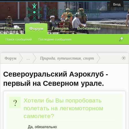
Вход
Главная
Галерея
Вебкамеры
Форум
Поиск сообщений
Последние сообщения
Форум
...
Природа, путешествия, спорт
Североуральский Аэроклуб -
первый на Северном урале.
?
Хотели бы Вы попробовать
полетать на легкомоторном
самолете?
Да, обязательно