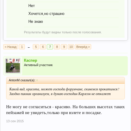
Нет
Хочется,но страшно
Не знаю
Результаты будут видны только после голосования.
< Назад
1
←
5
6
7
8
9
10
Вперёд >
Каспер
Активный участник
AntonM сказал(а):
↑
Какой вид, красота, может господа форумчане, скинемся прокатимся?
Заодно пикник организуем, я думаю господин Карлсон не откажет
Не могу не согласиться - красиво. На больших высотах таких
пейзажей не увидеть,только при взлете и посадке.
13 сен 2015