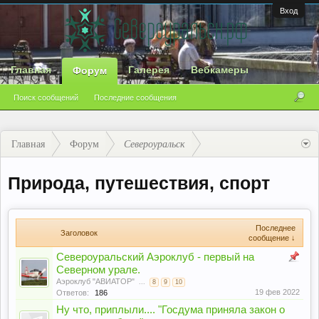
Вход
Главная
Галерея
Вебкамеры
Форум
Поиск сообщений
Последние сообщения
Главная
Форум
Североуральск
Природа, путешествия, спорт
Последнее
Заголовок
сообщение ↓
Североуральский Аэроклуб - первый на
Северном урале.
Аэроклуб "АВИАТОР"
...
8
9
10
19 фев 2022
Ответов:
186
Ну что, приплыли.... "Госдума приняла закон о