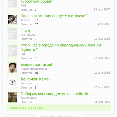
курортном сборе"
PAG
19 июл 2017
Ответов:
2
Куда в этом году поедете в отпуске?
Trimvel
...
2
5 ноя 2016
Ответов:
37
Пруд
NOTerDAM
12 сен 2016
Ответов:
2
Что у нас в городе со скалодромом? Жив ли
"курилка"
PAG
22 июн 2016
Ответов:
6
Бывает же такое!
Андрей Владимиров
19 апр 2016
Ответов:
10
Денежкин Камень
Карлсон
27 июл 2015
Ответов:
8
Собираю команду для игры в пейнтбол
severouralsk
28 июн 2015
Ответов:
0
Показано тем: с 1 по 7 из 7.
Настройки отображения тем