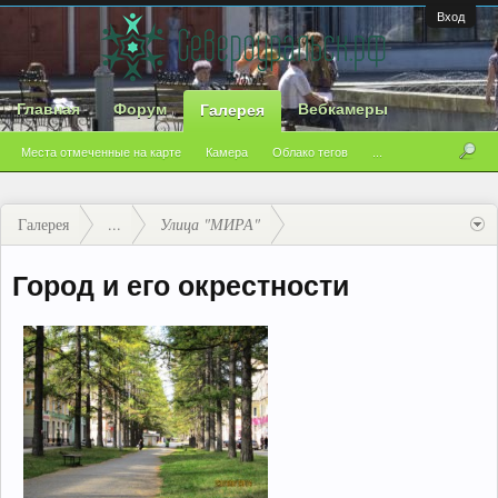
Вход
Главная
Форум
Вебкамеры
Галерея
Места отмеченные на карте
Камера
Облако тегов
...
Галерея
...
Улица "МИРА"
Город и его окрестности