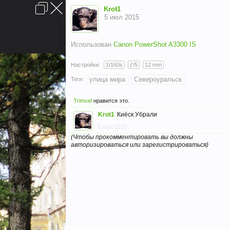
Вход
Krot1
5 июл 2015
Использован
Canon PowerShot A3300 IS
Настройки:
1/160s
ƒ/5
12 mm
улица мира
Североуральск
Теги:
Условия и правила
Помощь
Главная
Вверх
Trimvel
нравится это.
Krot1
Киёск Убрали
5 июл 2015
(Чтобы прокомментировать вы должны
авторизироваться или зарегистрироваться)