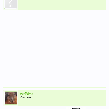
мяФфка
Участник