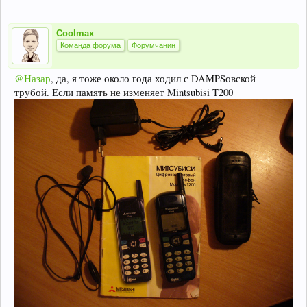
Coolmax
Команда форума
Форумчанин
@Назар
, да, я тоже около года ходил с DAMPSовской
трубой. Если память не изменяет Mintsubisi T200