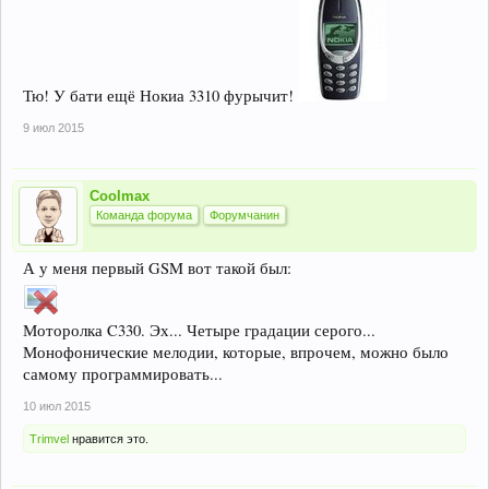
Тю! У бати ещё Нокиа 3310 фурычит!
9 июл 2015
Coolmax
Команда форума
Форумчанин
А у меня первый GSM вот такой был:
Моторолка C330. Эх... Четыре градации серого...
Монофонические мелодии, которые, впрочем, можно было
самому программировать...
10 июл 2015
Trimvel
нравится это.