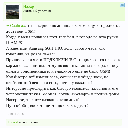
Назар
Активный участник
@Coolmax
, ты наверное помнишь, в каком году в городе стал
доступен GSM?
Когда у меня появился этот телефон, в городе во всю рулил
D-AMPS!
А заветный Samsung SGH-T100 ждал своего часа, как
говорили, на рояле лежал!
Пришел час и я его ПОДКЛЮЧИЛ! С гордостью носил его в
кармане...... и не знал кому позвонить, так как в городе ни у
одного родственника или знакомого еще не было GSM!
Как быстро всё изменилось, сотик стал обыденной, но
необходимой вещью и есть, почти у каждого!
Интересно проследить как быстро менялись названия этого
устройства: труба, мобила, сотик, ай-смарт- и прочие фоны!
Наверное, я не все названия вспомнил?
Ну и обобщили в конце-концов, как гаджет!
10 июл 2015
Trimvel
нравится это.