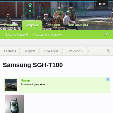
Вход
Главная
Галерея
Вебкамеры
Форум
Поиск сообщений
Последние сообщения
Главная
Форум
Обо всём
Технологии
Samsung SGH-T100
Назар
Активный участник