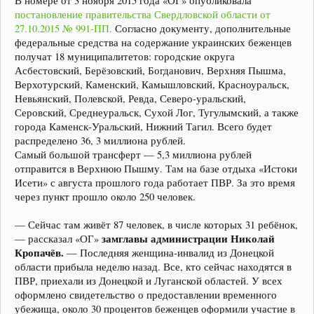
В номере от 3 ноября 2015 года «ОГ» опубликовала
постановление правительства Свердловской области от
27.10.2015 № 991-ПП.
Согласно документу, дополнительные
федеральные средства на содержание украинских беженцев
получат 18 муниципалитетов: городские округа
Асбестовский, Берёзовский, Богданович, Верхняя Пышма,
Верхотурский, Каменский, Камышловский, Красноуральск,
Невьянский, Полевской, Ревда, Северо-уральский,
Серовский, Среднеуральск, Сухой Лог, Тугулымский, а также
города Каменск-Уральский, Нижний Тагил. Всего будет
распределено 36, 3 миллиона рублей.
Самый большой трансферт — 5,3 миллиона рублей
отправится в Верхнюю Пышму. Там на базе отдыха «Истоки
Исети» с августа прошлого года работает ПВР. За это время
через пункт прошло около 250 человек.
— Сейчас там живёт 87 человек, в числе которых 31 ребёнок,
замглавы администрации Николай
— рассказал «ОГ»
Кропачёв.
— Последняя женщина-инвалид из Донецкой
области прибыла неделю назад. Все, кто сейчас находятся в
ПВР, приехали из Донецкой и Луганской областей. У всех
оформлено свидетельство о предоставлении временного
убежища, около 30 процентов беженцев оформили участие в