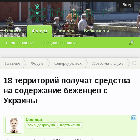
Вход
Главная
Галерея
Вебкамеры
Форум
Поиск сообщений
Последние сообщения
Главная
Форум
Североуральск
Новости и слухи
18 территорий получат средства
на содержание беженцев с
Украины
Coolmax
Команда форума
Форумчанин