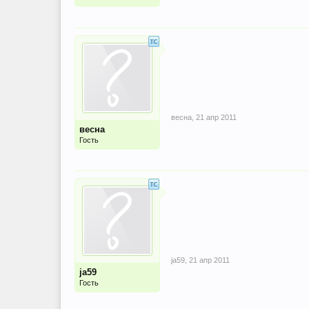
весна
,
21 апр 2011
весна
Гость
ja59
,
21 апр 2011
ja59
Гость