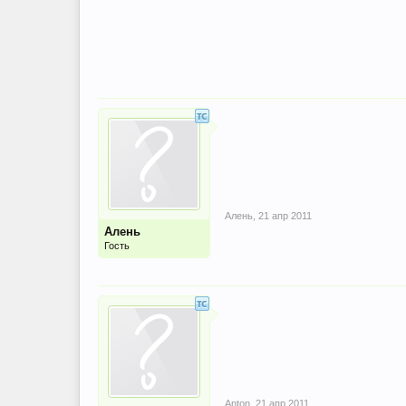
Алень
,
21 апр 2011
Алень
Гость
Anton
,
21 апр 2011