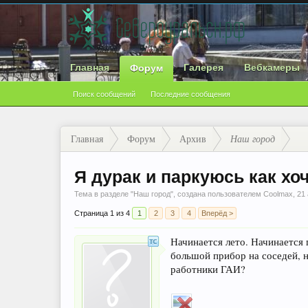
Главная
Галерея
Вебкамеры
Форум
Поиск сообщений
Последние сообщения
Главная
Форум
Архив
Наш город
Я дурак и паркуюсь как хо
Тема в разделе "
Наш город
", создана пользователем
Coolmax
,
21
Страница 1 из 4
1
2
3
4
Вперёд >
Начинается лето. Начинается 
большой прибор на соседей, 
работники ГАИ?