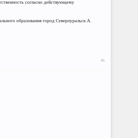
етственность согласно действующему
ального образования город Североуральск А.
#1