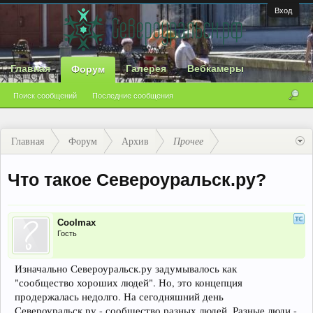
Вход
Главная
Галерея
Вебкамеры
Форум
Поиск сообщений
Последние сообщения
Главная
Форум
Архив
Прочее
Что такое Североуральск.ру?
Coolmax
Гость
Изначально Североуральск.ру задумывалось как
"сообщество хороших людей". Но, это концепция
продержалась недолго. На сегодняшний день
Североуральск.ру - сообщество разных людей. Разные люди -