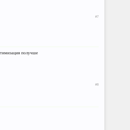
#7
оптимизация получше
#8