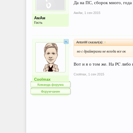
Да на ПС, сборок много, года 
АмАм
,
1 сен 2015
АмАм
Гость
AntonM сказал(а):
↑
но с драйверами не всегда все ок
Вот и я о том же. На PC либо
Coolmax
,
1 сен 2015
Coolmax
Команда форума
Форумчанин