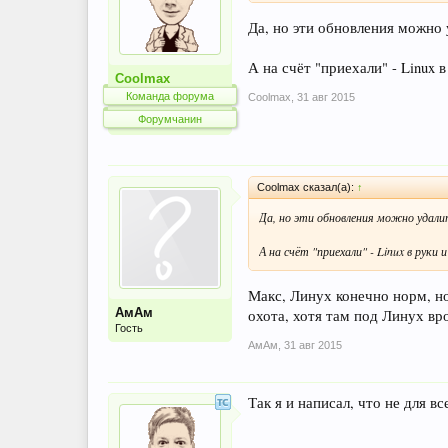
Да, но эти обновления можно 
А на счёт "приехали" - Linux 
Coolmax
Команда форума
Coolmax
,
31 авг 2015
Форумчанин
Coolmax сказал(а):
↑
Да, но эти обновления можно удали
А на счёт "приехали" - Linux в руки 
Макс, Линух конечно норм, но
АмАм
охота, хотя там под Линух вр
Гость
АмАм
,
31 авг 2015
Так я и написал, что не для вс