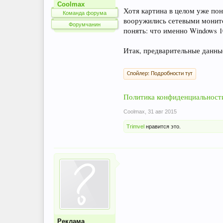
Coolmax
Хотя картина в целом уже пон
Команда форума
вооружились сетевыми монито
Форумчанин
понять: что именно Windows 1
Итак, предварительные данные
Спойлер:
Подробности тут
Политика конфиденциальности
Coolmax
,
31 авг 2015
Trimvel
нравится это.
Реклама