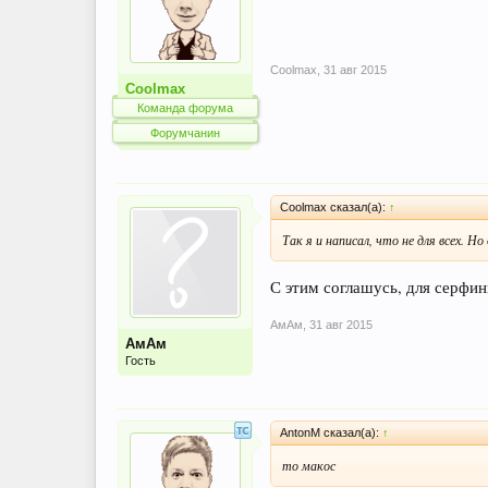
Coolmax
,
31 авг 2015
Coolmax
Команда форума
Форумчанин
Coolmax сказал(а):
↑
Так я и написал, что не для всех. Н
С этим соглашусь, для серфин
АмАм
,
31 авг 2015
АмАм
Гость
AntonM сказал(а):
↑
то макос