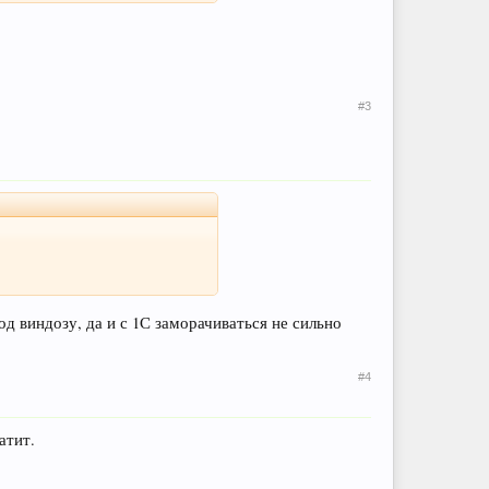
#3
д виндозу, да и с 1С заморачиваться не сильно
#4
атит.