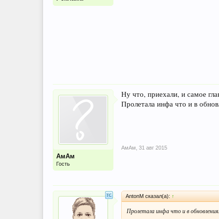
Ну что, приехали, и самое гла
Пролетала инфа что и в обновл
АмАм
,
31 авг 2015
АмАм
Гость
AntonM сказал(а):
↑
Пролетала инфа что и в обновлениях