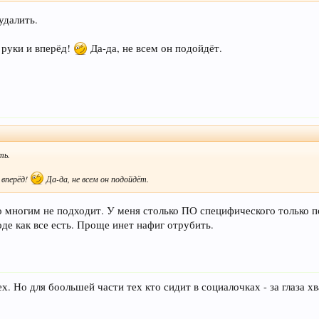
удалить.
в руки и вперёд!
Да-да, не всем он подойдёт.
ть.
и вперёд!
Да-да, не всем он подойдёт.
 многим не подходит. У меня столько ПО специфического только по
оде как все есть. Проще инет нафиг отрубить.
ех. Но для боольшей части тех кто сидит в социалочках - за глаза хв