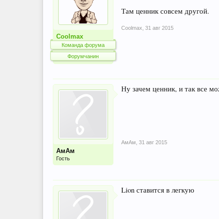
Там ценник совсем другой.
Coolmax
,
31 авг 2015
Coolmax
Команда форума
Форумчанин
Ну зачем ценник, и так все м
АмАм
,
31 авг 2015
АмАм
Гость
Lion ставится в легкую