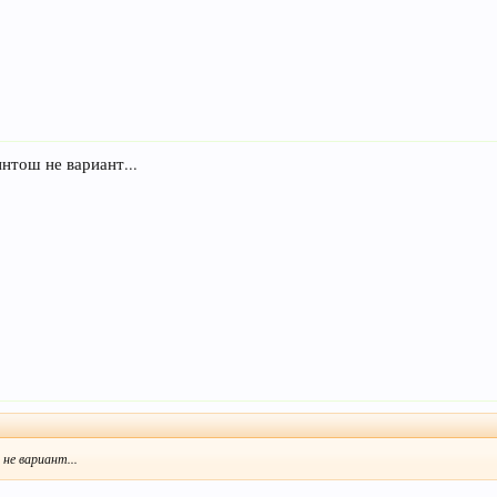
интош не вариант...
не вариант...