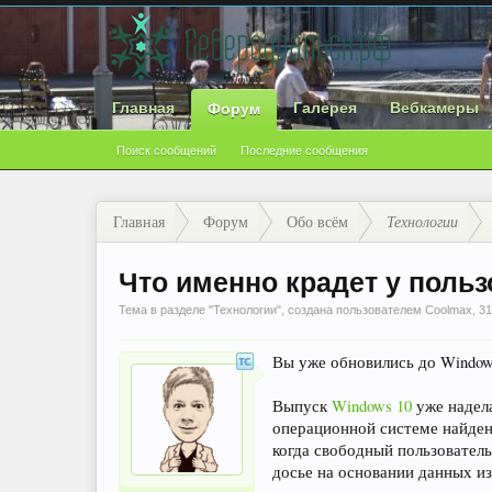
Главная
Галерея
Вебкамеры
Форум
Поиск сообщений
Последние сообщения
Главная
Форум
Обо всём
Технологии
Что именно крадет у поль
Тема в разделе "
Технологии
", создана пользователем
Coolmax
,
31
Вы уже обновились до Windows
Выпуск
Windows 10
уже надела
операционной системе найдены
когда свободный пользователь
досье на основании данных из