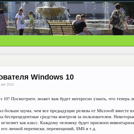
зователя Windows 10
 авг 2015
.
 10? Посмотрите, может вам будет интересно узнать, что теперь зна
л больше шума, чем все предыдущие релизы от Microsoft вместе в
 беспрецедентные средства контроля за пользователем. Некоторые 
 исчезнет как класс. Каждому человеку будет присвоен инвентариз
 его личной переписки, перемещений, SMS и т.д.