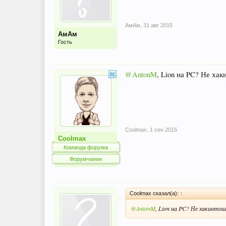
АмАм
,
31 авг 2015
АмАм
Гость
@AntonM
, Lion на PC? Не хак
Coolmax
,
1 сен 2015
Coolmax
Команда форума
Форумчанин
Coolmax сказал(а):
↑
@AntonM
, Lion на PC? Не хакинтош 