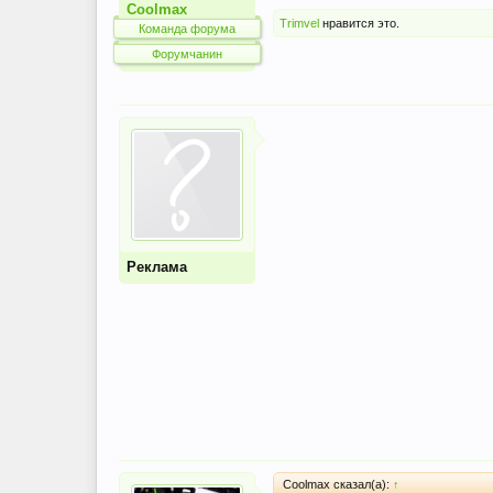
Coolmax
Trimvel
нравится это.
Команда форума
Форумчанин
Реклама
Coolmax сказал(а):
↑