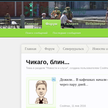
Главная
Галерея
Вебкамеры
Форум
Поиск сообщений
Последние сообщения
Главная
Форум
Североуральск
Новости и
Чикаго, блин...
Тема в разделе "
Новости и слухи
", создана пользователем
Coolm
Дожили... В кафешках начали 
через пару дней...
Coolmax
,
11 янв 2016