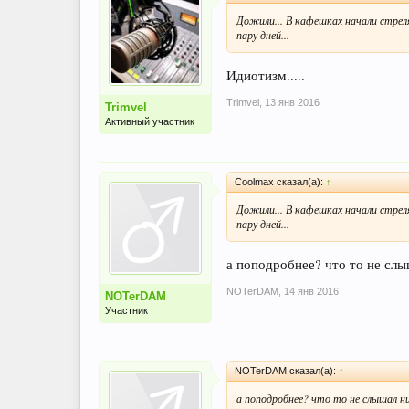
Дожили... В кафешках начали стрел
пару дней...
Идиотизм.....
Trimvel
,
13 янв 2016
Trimvel
Активный участник
Coolmax сказал(а):
↑
Дожили... В кафешках начали стрел
пару дней...
а поподробнее? что то не слы
NOTerDAM
,
14 янв 2016
NOTerDAM
Участник
NOTerDAM сказал(а):
↑
а поподробнее? что то не слышал н