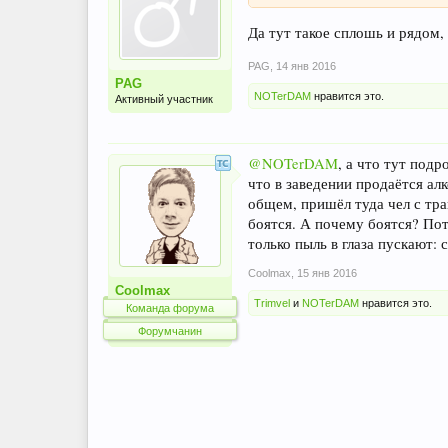
Да тут такое сплошь и рядом
PAG
,
14 янв 2016
PAG
NOTerDAM
нравится это.
Активный участник
@NOTerDAM
, а что тут под
что в заведении продаётся ал
общем, пришёл туда чел с тра
боятся. А почему боятся? Пот
только пыль в глаза пускают: 
Coolmax
,
15 янв 2016
Coolmax
Trimvel
и
NOTerDAM
нравится это.
Команда форума
Форумчанин