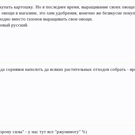
купать картошку. Но в последнее время, выращивание своих овоще
овощи в магазине, это хим.удобрения, конечно же безвкусие поку
 модно вместо газонов выращивать свои овощи.
новый русский.
а сорняков наполоть да всяких растительных отходов собрать - вр
орону силы" - у нас тут все "ржунимогу" %)