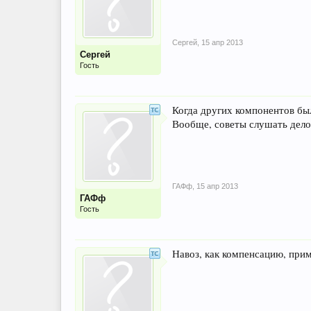
Сергей
,
15 апр 2013
Сергей
Гость
Когда других компонентов был
Вообще, советы слушать дело 
ГАФф
,
15 апр 2013
ГАФф
Гость
Навоз, как компенсацию, при