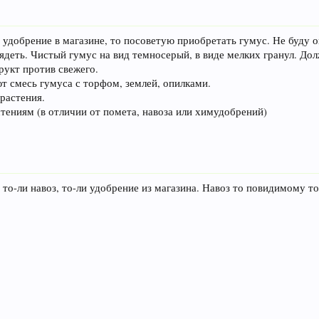
ь удобрение в магазине, то посоветую приобретать гумус. Не буду о
лядеть. Чистый гумус на вид темносерый, в виде мелких гранул. Д
рукт против свежего.
т смесь гумуса с торфом, землей, опилками.
растения.
тениям (в отличии от помета, навоза или химудобрений)
 то-ли навоз, то-ли удобрение из магазина. Навоз то повидимому т