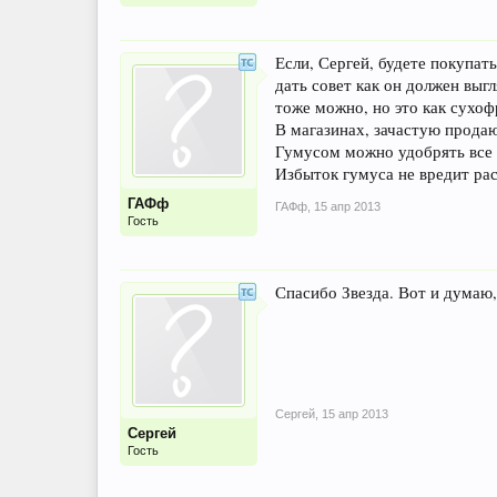
Если, Сергей, будете покупат
дать совет как он должен выг
тоже можно, но это как сухоф
В магазинах, зачастую продаю
Гумусом можно удобрять все 
Избыток гумуса не вредит рас
ГАФф
ГАФф
,
15 апр 2013
Гость
Спасибо Звезда. Вот и думаю,
Сергей
,
15 апр 2013
Сергей
Гость