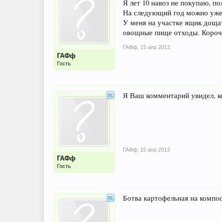
Я лет 10 навоз не покупаю, п
На следующий год можно уже
У меня на участке ящик дощат
овощные пище отходы. Короче
ГАФф
,
15 апр 2013
ГАФф
Гость
Я Ваш комментарий увидел, ког
ГАФф
,
15 апр 2013
ГАФф
Гость
Ботва картофельная на компо