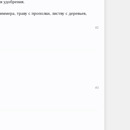
ля удобрения.
иммера, траву с прополки, листву с деревьев,
#2
#3