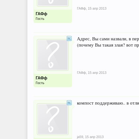
ГАФф
,
15 апр 2013
ГАФф
Гость
Адрес, Вы сами назвали, в пе
(почему Вы такая злая? вот про
ГАФф
,
15 апр 2013
ГАФф
Гость
компост поддерживаю.. в отли
ja59
,
15 апр 2013