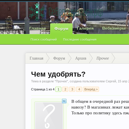
Главная
Галерея
Вебкамеры
Форум
Поиск сообщений
Последние сообщения
Главная
Форум
Архив
Прочее
Чем удобрять?
Тема в разделе "
Прочее
", создана пользователем
Сергей
,
15 апр 
Страница 1 из 4
1
2
3
4
Вперёд >
В общем в очередной раз реши
навозу? В магазинах лежат ка
Только про политику здесь пж