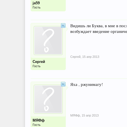
ja59
Гость
Видишь ли Буква, в мне в по
возбуждает введение органиче
Сергей
,
15 апр 2013
Сергей
Гость
Яха , ржунимагу!
МЯФф
,
15 апр 2013
МЯФф
Гость