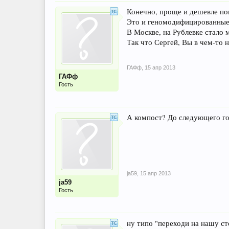
Конечно, проще и дешевле по
Это и геномодифицированные 
В Москве, на Рублевке стало
Так что Сергей, Вы в чем-то 
ГАФф
,
15 апр 2013
ГАФф
Гость
А компост? До следующего год
ja59
,
15 апр 2013
ja59
Гость
ну типо "переходи на нашу ст