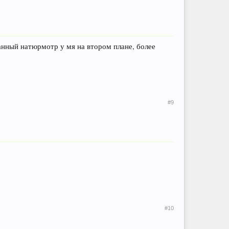
анный натюрмотр у мя на втором плане, более
#9
#10