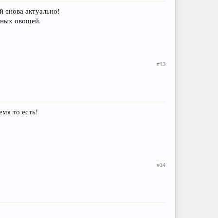
й снова актуально!
пных овощей.
#13
емя то есть!
#14