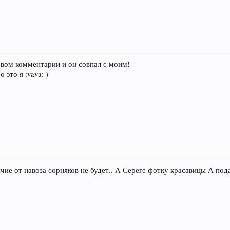
рвом комментарии и он совпал с моим!
 это я :vava: )
чие от навоза сорняков не будет.. А Сереге фотку красавицы А под