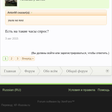
AntonM сказал(а):
↑
ушли на юга
Есть на такие часы спрос?
3 авг 2015
(Вы должны войти или зарегистрироваться, чтобы ответить.)
1
2
3
Вперёд >
Главная
Форум
Обо всём
Общий форум
Russian (RU)
Условия и правила
Помощь
Forum software by XenForo™
Перевод:
XF-Russia.ru