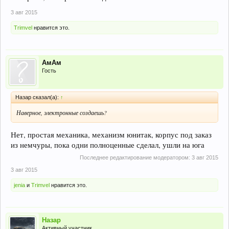
3 авг 2015
Trimvel
нравится это.
АмАм
Гость
Назар сказал(а):
↑
Наверное, электронные создаешь?
Нет, простая механика, механизм юнитак, корпус под заказ
из немчуры, пока одни полноценные сделал, ушли на юга
Последнее редактирование модератором:
3 авг 2015
3 авг 2015
jenia
и
Trimvel
нравится это.
Назар
Активный участник