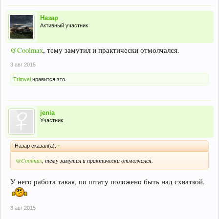
Назар
Активный участник
@Coolmax
, тему замутил и практически отмолчался.
3 авг 2015
Trimvel
нравится это.
jenia
Участник
Назар сказал(а):
↑
@Coolmax
, тему замутил и практически отмолчался.
У него работа такая, по штату положено быть над схваткой.
3 авг 2015