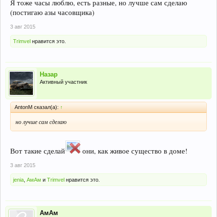
Я тоже часы люблю, есть разные, но лучше сам сделаю
(постигаю азы часовщика)
3 авг 2015
Trimvel
нравится это.
Назар
Активный участник
AntonM сказал(а):
↑
но лучше сам сделаю
Вот такие сделай
они, как живое существо в доме!
3 авг 2015
jenia
,
АмАм
и
Trimvel
нравится это.
АмАм