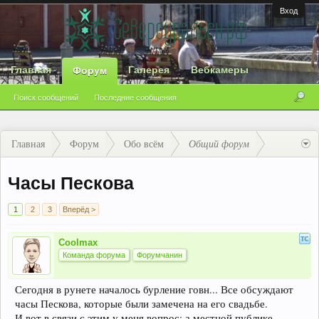
Вход
Главная
Галерея
Вебкамеры
Форум
Поиск сообщений
Последние сообщения
Главная
Форум
Обо всём
Общий форум
Часы Пескова
1
2
3
Вперёд >
Coolmax
Команда форума
Форумчанин
Сегодня в рунете началось бурление говн... Все обсуждают
часы Пескова, которые были замечена на его свадьбе.
И вот в связи с этим у меня вопрос: а местной публике