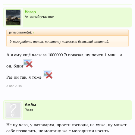
Назар
Активный участник
jenia сказал(а):
↑
У него работа такая, по штату положено быть над схваткой.
А я ему ещё часы за 1000000 Э показал, ну почти 1 млн... а
он, блин
Раз он так, я тоже
3 авг 2015
АмАм
Гость
Не ну чего, у патриарха, прости господи, не хуже, ну может
себе позволить, не монтану же с мелодиями носить.