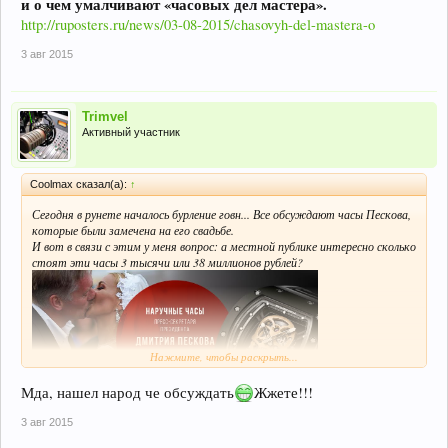
и о чем умалчивают «часовых дел мастера».
http://ruposters.ru/news/03-08-2015/chasovyh-del-mastera-o
3 авг 2015
Trimvel
Активный участник
Coolmax сказал(а):
↑
Сегодня в рунете началось бурление говн... Все обсуждают часы Пескова,
которые были замечена на его свадьбе.
И вот в связи с этим у меня вопрос: а местной публике интересно сколько
стоят эти часы 3 тысячи или 38 миллионов рублей?
Нажмите, чтобы раскрыть...
Мда, нашел народ че обсуждать
Жжете!!!
3 авг 2015