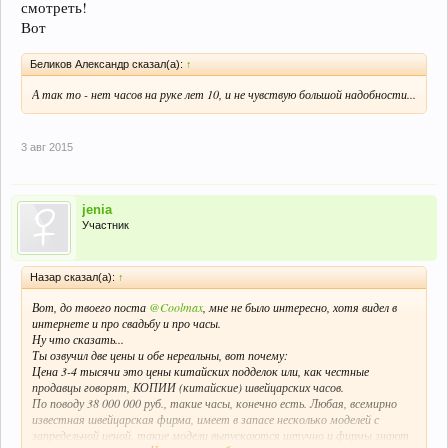
смотреть!
Вот
Беликов Александр сказал(а):
↑
А так то - нет часов на руке лет 10, и не чувствую большой надобности...
3 авг 2015
jenia
Участник
Назар сказал(а):
↑
Вот, до твоего поста
@Coolmax
, мне не было интересно, хотя видел в
интернете и про свадьбу и про часы.
Ну что сказать...
Ты озвучил две цены и обе нереальны, вот почему:
Цена 3-4 тысячи это цены китайских подделок или, как честные
продавцы говорят, КОПИИ (китайские) швейцарских часов.
По поводу 38 000 000 руб., такие часы, конечно есть. Любая, всемирно
известная швейцарская фирма, имеет в запасе несколько моделей с
запредельной ценой, такие модели выпускаются штучно и фирмы знают