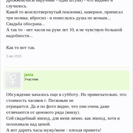
случилось.
Какой то козел(отвергнутый поклоник), наверное, приписал
три нолика, вбросил - и понеслалсь душа по кочкам...
Свадьба обосрана...
А так то - нет часов на руке лет 10, и не чувствую большой
надобности...
Как то вот так.
3 авг 2015
jenia
Участник
Обсуждение началось еще в субботу. Но примечательно, что
стоимость часиков г. Песковым не
отрицается. Да и по фото видно, что они очень даже
отличаются от ценового ряда (внизу).
Сей свадебный эпизод, для меня лично, как эпизод, хотя и
похихикала над ценой.
А вот дарить часы мужу/жене - плохая примета!