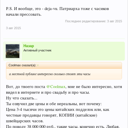
Р.S. И вообще, это - deja-vu. Патриарха тоже с часиков
начали прессовать.
Последнее редактирование:
3 авг 2015
3 авг 2015
Назар
Активный участник
Coolmax сказал(а):
↑
а местной публике интересно сколько стоят эти часы
Вот, до твоего поста
@Coolmax
, мне не было интересно, хотя
видел в интернете и про свадьбу и про часы.
Ну что сказать...
Ты озвучил две цены и обе нереальны, вот почему:
Цена 3-4 тысячи это цены китайских подделок или, как
честные продавцы говорят, КОПИИ (китайские)
швейцарских часов.
По поводу 38 000 000 руб., такие часы, конечно есть. Любая,