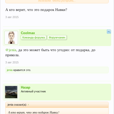
Нажмите, чтобы раскрыть...
поименно покупателей.
Что касается подарка Навки, я думаю цена в районе 1-3 млн руб. (что,
конечно не 3 тыс. но и далеко не 38 млн.)
А кто верит, что это подарок Навки?
3 авг 2015
Coolmax
Команда форума
Форумчанин
@jenia
, да это может быть что угодно: от подарка, до
прикола.
3 авг 2015
jenia
нравится это.
Назар
Активный участник
jenia сказал(а):
↑
А кто верит, что это подарок Навки?