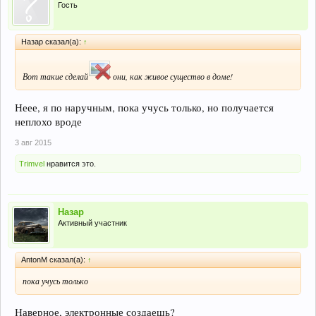
Гость
Назар сказал(а):
↑
Вот такие сделай
они, как живое существо в доме!
Неее, я по наручным, пока учусь только, но получается
неплохо вроде
3 авг 2015
Trimvel
нравится это.
Назар
Активный участник
AntonM сказал(а):
↑
пока учусь только
Наверное, электронные создаешь?