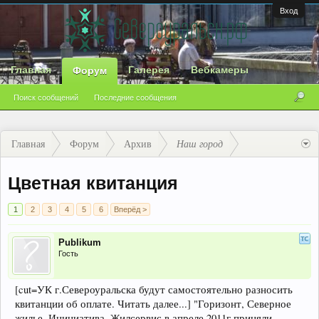
Вход
Главная
Галерея
Вебкамеры
Форум
Поиск сообщений
Последние сообщения
Главная
Форум
Архив
Наш город
Цветная квитанция
1
2
3
4
5
6
Вперёд >
Publikum
Гость
[cut=УК г.Североуральска будут самостоятельно разносить
квитанции об оплате. Читать далее...] "Горизонт, Северное
жилье, Инициатива, Жилсервис в апреле 2011г приняли