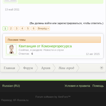
13 май 2011
(Вы должны войти или зарегистрироваться, чтобы ответить.)
1
2
3
4
5
6
Вперёд >
Похожие темы
Квитанция от Комэнергоресурса
Coolmax
, в разделе:
Новости и слухи
Ответов:
6
12 авг 2015
Главная
Форум
Архив
Наш город
Russian (RU)
Условия и правила
Помощь
Forum software by XenForo™
Перевод:
XF-Russia.ru