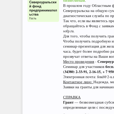
бизнесменам
.
Североуральски
В прошлом году Областным 
й фонд
Североуральска на общую с
предпринимател
ьства
диагностическая служба по пр
Гость
Так что, если вы являетесь п
обращайтесь в Фонд c заявка
sofp.ru.
Для того, чтобы получить гра
Чтобы получить подробную и
семинар-презентация для жела
часа, будет более подробно 
прозвучат ответы на Ваши во
Североур
Место проведения
-
бес
Семинар для участников
(34380) 2-33-91, 2-16-15, + 7 950
Электронная почта: fond@2-u.r
Контактное лицо:
Надежда, м
Заявки на гранты для начин
СПРАВКА
Грант
— безвозмездная субсид
определенные цели с последу