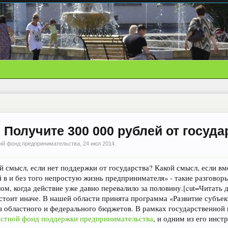
 Получите 300 000 рублей от госуда
ий фонд предпринимательства
,
24 июл 2014
.
й смысл, если нет поддержки от государства? Какой смысл, если в
 в и без того непростую жизнь предпринимателя» - такие разговоры
м, когда действие уже давно перевалило за половину.[cut=Читать да
стоит иначе. В нашей области принята программа «Развитие субъек
з областного и федерального бюджетов. В рамках государственной
астной фонд поддержки предпринимательства
, и одним из его инст