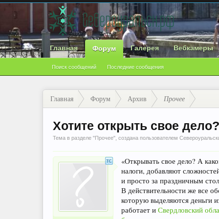
Главная
Галерея
Вебкамеры
Форум
Поиск сообщений
Последние сообщения
Главная
Форум
Архив
Прочее
Хотите открыть свое дело?
Тема в разделе "
Прочее
", создана пользователем
Североуральск
«Открывать свое дело? А како
налоги, добавляют сложностей
и просто за праздничным столо
В действительности же все об
которую выделяются деньги и
работает и
Свердловский обл