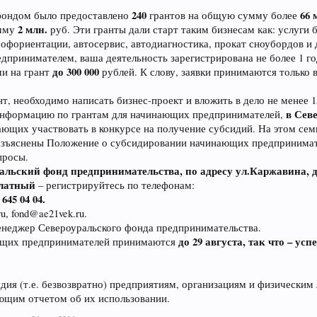
240
66 
фондом было предоставлено
грантов на общую сумму более
2 млн.
умму
руб. Эти гранты дали старт таким бизнесам как: услуги 
офориентации, автосервис, автодиагностика, прокат сноубордов и 
редпринимателем, ваша деятельность зарегистрирована не более 1 г
до 300 000
ми на грант
рублей. К слову, заявки принимаются только в
нт, необходимо написать бизнес-проект и вложить в дело не менее 
в Севе
нформацию по грантам для начинающих предпринимателей,
ющих участвовать в конкурсе на получение субсидий. На этом сем
разъяснены Положение о субсидировании начинающих предпринимате
просы.
альский фонд предпринимательства, по адресу ул.Каржавина, д
платный
– регистрируйтесь по телефонам:
 645 04 04.
u, fond@ae21vek.ru.
енеджер Североуральского фонда предпринимательства.
до 29 августа, так что – усп
ающих предпринимателей принимаются
ия (т.е. безвозвратно) предприятиям, организациям и физическим
ющим отчетом об их использовании.