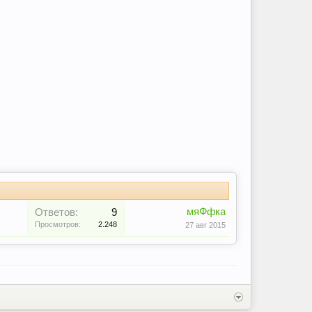
мяФфка
Ответов:
9
Просмотров:
2.248
27 авг 2015