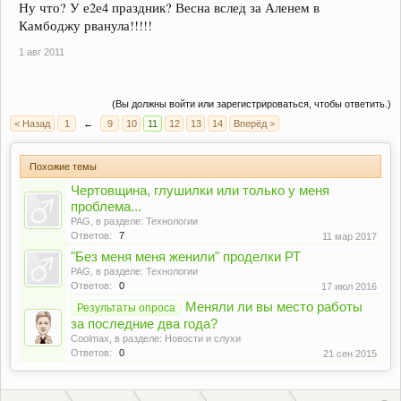
Ну что? У е2е4 праздник? Весна вслед за Аленем в
Камбоджу рванула!!!!!
1 авг 2011
(Вы должны войти или зарегистрироваться, чтобы ответить.)
< Назад
1
←
9
10
11
12
13
14
Вперёд >
Похожие темы
Чертовщина, глушилки или только у меня
проблема...
PAG
, в разделе:
Технологии
Ответов:
7
11 мар 2017
"Без меня меня женили" проделки РТ
PAG
, в разделе:
Технологии
Ответов:
0
17 июл 2016
Меняли ли вы место работы
Результаты опроса
за последние два года?
Coolmax
, в разделе:
Новости и слухи
Ответов:
0
21 сен 2015