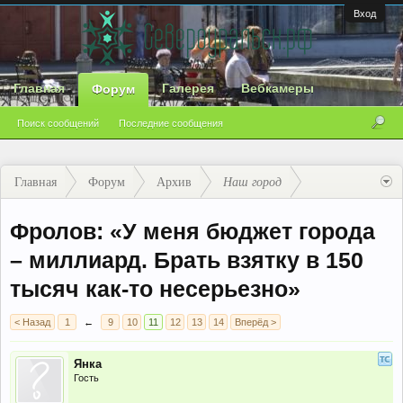
Вход
Главная
Галерея
Вебкамеры
Форум
Поиск сообщений
Последние сообщения
Главная
Форум
Архив
Наш город
Фролов: «У меня бюджет города
– миллиард. Брать взятку в 150
тысяч как-то несерьезно»
< Назад
1
←
9
10
11
12
13
14
Вперёд >
Янка
Гость