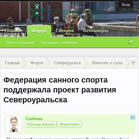
Вход
Главная
Галерея
Вебкамеры
Форум
Поиск сообщений
Последние сообщения
Главная
Форум
Североуральск
Новости и слухи
Федерация санного спорта
поддержала проект развития
Североуральска
Coolmax
Команда форума
Форумчанин