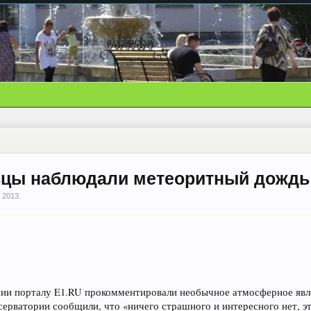
льцы наблюдали метеоритный дождь
 2013
.
ии порталу E1.RU прокомментировали необычное атмосферное явле
серватории сообщили, что «ничего страшного и интересного нет, э