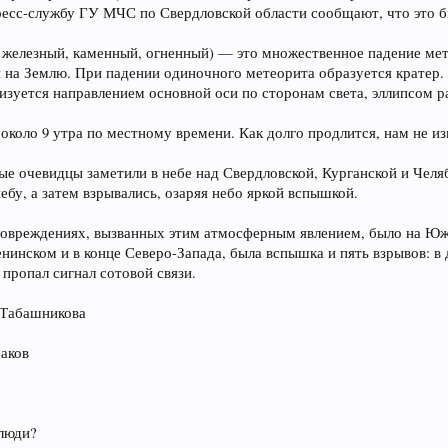
ресс-службу ГУ МЧС по Свердловской области сообщают, что это 
железный, каменный, огненный) — это множественное падение мет
я на Землю. При падении одиночного метеорита образуется кратер
изуется направлением основной оси по сторонам света, эллипсом р
коло 9 утра по местному времени. Как долго продлится, нам не изв
е очевидцы заметили в небе над Свердловской, Курганской и Челя
ебу, а затем взрывались, озаряя небо яркой вспышкой.
повреждениях, вызванных этим атмосферным явлением, было на Юж
нинском и в конце Северо-Запада, была вспышка и пять взрывов: в 
пропал сигнал сотовой связи.
 Табашникова
раков
 люди?