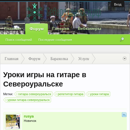
Вход
Главная
Галерея
Вебкамеры
Форум
Поиск сообщений
Последние сообщения
Главная
Форум
Барахолка
Услуги
Уроки игры на гитаре в
Североуральске
Метки:
гитара североуральск
репетитор гитара
уроки гитара
уроки гитара североуральск
rusya
Новичок