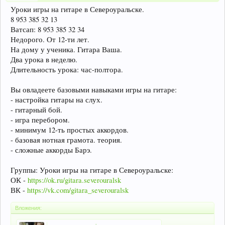
Уроки игры на гитаре в Североуральске.
8 953 385 32 13
Ватсап: 8 953 385 32 34
Недорого. От 12-ти лет.
На дому у ученика. Гитара Ваша.
Два урока в неделю.
Длительность урока: час-полтора.
Вы овладеете базовыми навыками игры на гитаре:
- настройка гитары на слух.
- гитарный бой.
- игра перебором.
- минимум 12-ть простых аккордов.
- базовая нотная грамота. теория.
- сложные аккорды Барэ.
Группы: Уроки игры на гитаре в Североуральске:
ОК -
https://ok.ru/gitara.severouralsk
ВК -
https://vk.com/gitara_severouralsk
Вложения: