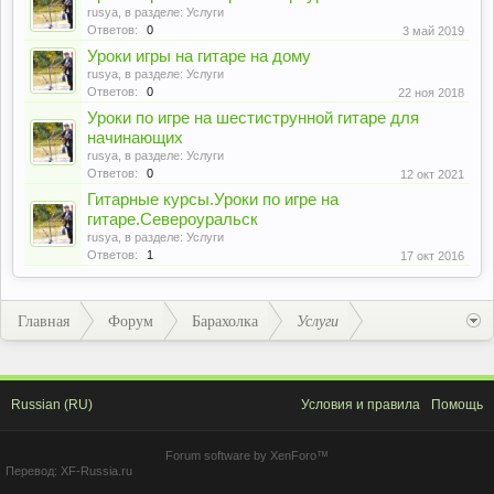
rusya
, в разделе:
Услуги
Ответов:
0
3 май 2019
Уроки игры на гитаре на дому
rusya
, в разделе:
Услуги
Ответов:
0
22 ноя 2018
Уроки по игре на шестиструнной гитаре для
начинающих
rusya
, в разделе:
Услуги
Ответов:
0
12 окт 2021
Гитарные курсы.Уроки по игре на
гитаре.Североуральск
rusya
, в разделе:
Услуги
Ответов:
1
17 окт 2016
Главная
Форум
Барахолка
Услуги
Russian (RU)
Условия и правила
Помощь
Forum software by XenForo™
Перевод:
XF-Russia.ru