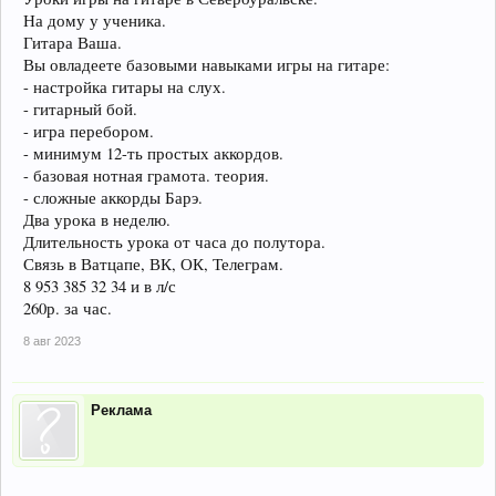
На дому у ученика.
Гитара Ваша.
Вы овладеете базовыми навыками игры на гитаре:
- настройка гитары на слух.
- гитарный бой.
- игра перебором.
- минимум 12-ть простых аккордов.
- базовая нотная грамота. теория.
- сложные аккорды Барэ.
Два урока в неделю.
Длительность урока от часа до полутора.
Связь в Ватцапе, ВК, ОК, Телеграм.
8 953 385 32 34 и в л/с
260р. за час.
8 авг 2023
Реклама