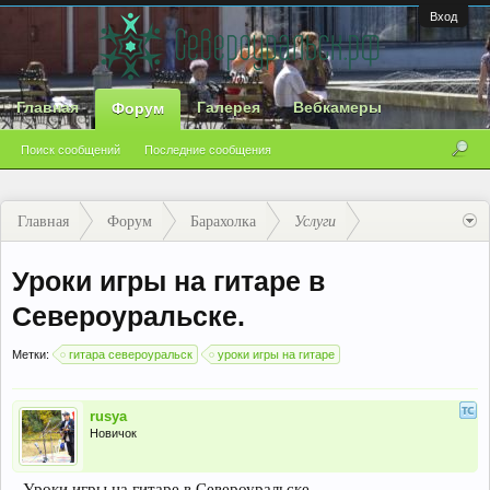
Вход
Главная
Галерея
Вебкамеры
Форум
Поиск сообщений
Последние сообщения
Главная
Форум
Барахолка
Услуги
Уроки игры на гитаре в
Североуральске.
Метки:
гитара североуральск
уроки игры на гитаре
rusya
Новичок
Уроки игры на гитаре в Североуральске.