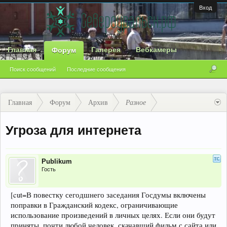
Вход
Главная
Галерея
Вебкамеры
Форум
Поиск сообщений
Последние сообщения
Главная
Форум
Архив
Разное
Угроза для интернета
Publikum
Гость
[cut=В повестку сегодшнего заседания Госдумы включены
поправки в Гражданский кодекс, ограничивающие
использование произведений в личных целях. Если они будут
приняты, почти любой человек, скачавший фильм с сайта или