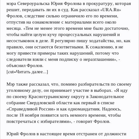
мэра Североуральска Юрия Фролова в прокуратуру, которая
решит, передавать ли их в суд. Как рассказал «URA.Ru»
Фролов, следствие сильно ограничило его по времени,
отпустив на ознакомление с материалами всего около
месяца. «Тем не менее этого времени мне было достаточно,
чтобы найти целую кучу процессуальных нарушений и
несостыковок в деле. Я регулярно пишу ходатайства, но, как
правило, они остаются безответными. К сожалению, я не
могу привести примеры таких нарушений, потому что
следователи взяли с меня подписку о неразглашении», -
объяснил Фролов.
[cut=Читать далее...]
Мэр также рассказал, что, помимо разбирательств по своему
уголовному делу, он принимает участие в выборах. «Я иду
по своему Краснотурьинскому округу в Законодательное
собрание Свердловской области как первый в списке
«Справедливой России» и как одномандатник. Надеюсь,
после 18 ноября появится хоть немного времени, чтобы
повстречаться с избирателями», - говорит Фролов.
Юрий Фролов в настоящее время отстранен от должности