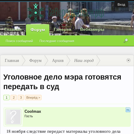
Вход
Главная
Галерея
Вебкамеры
Форум
Поиск сообщений
Последние сообщения
Главная
Форум
Архив
Наш город
Уголовное дело мэра готовятся
передать в суд
1
2
3
Вперёд >
Coolmax
Гость
18 ноября следствие передаст материалы уголовного дела