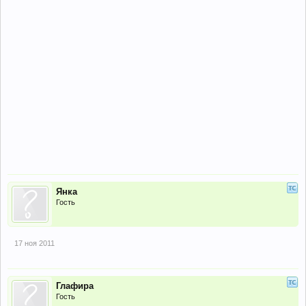
Янка
Гость
17 ноя 2011
Глафира
Гость