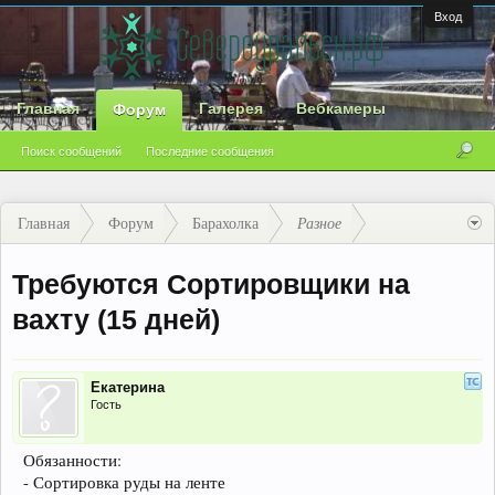
Вход
Главная
Галерея
Вебкамеры
Форум
Поиск сообщений
Последние сообщения
Главная
Форум
Барахолка
Разное
Требуются Сортировщики на
вахту (15 дней)
Екатерина
Гость
Обязанности:
- Сортировка руды на ленте