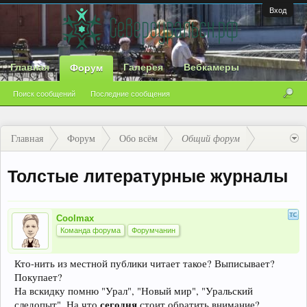
Вход
Главная
Галерея
Вебкамеры
Форум
Поиск сообщений
Последние сообщения
Главная
Форум
Обо всём
Общий форум
Толстые литературные журналы
Coolmax
Команда форума
Форумчанин
Кто-нить из местной публики читает такое? Выписывает?
Покупает?
На вскидку помню "Урал", "Новый мир", "Уральский
сегодня
следопыт". На что
стоит обратить внимание?