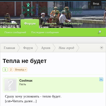
Вход
Главная
Галерея
Вебкамеры
Форум
Поиск сообщений
Последние сообщения
Главная
Форум
Архив
Наш город
Тепла не будет
1
2
Вперёд >
Coolmax
Гость
Сразу хочу успокоить - тепло будет.
[cut=Читать далее...]