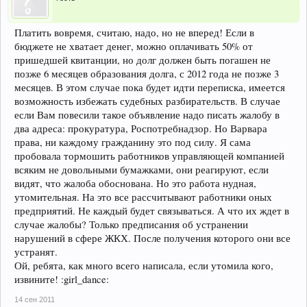
Платить вовремя, считаю, надо, но не вперед! Если в
бюджете не хватает денег, можно оплачивать 50% от
пришедшей квитанции, но долг должен быть погашен не
позже 6 месяцев образования долга, с 2012 года не позже 3
месяцев. В этом случае пока будет идти переписка, имеется
возможность избежать судебных разбирательств. В случае
если Вам повесили такое объявление надо писать жалобу в
два адреса: прокуратура, Роспотребнадзор. Но Варвара
права, ни каждому гражданину это под силу. Я сама
пробовала тормошить работников управляющей компанией
всяким не довольными бумажками, они реагируют, если
видят, что жалоба обоснована. Но это работа нудная,
утомительная. На это все рассчитывают работники оных
предприятий. Не каждый будет связываться. А что их ждет в
случае жалобы? Только предписания об устранении
нарушений в сфере ЖКХ. После получения которого они все
устранят.
Ой, ребята, как много всего написала, если утомила кого,
извините! :girl_dance:
14 сен 2011