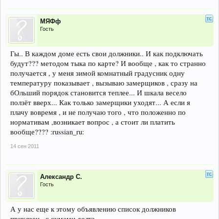
МЯФф
Гость
Гы.. В каждом доме есть свои должники.. И как подключать
будут??? методом тыка по карте? И вообще , как то странно
получается , у меня зимой комнатный градусник одну
температуру показывает , вызываю замерщиков , сразу на
бОльший порядок становится теплее... И шкала весело
ползёт вверх... Как только замерщики уходят... А если я
плачу вовремя , и не получаю того , что положенно по
нормативам ,возникает вопрос , а стоит ли платить
вообще???? :russian_ru:
14 сен 2011
Александр С.
Гость
А у нас еще к этому объявлению список должников
приклеен.. с сумами долга