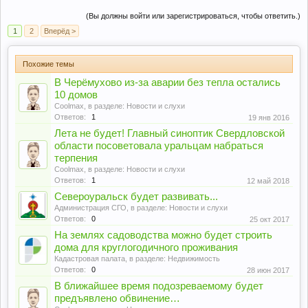
(Вы должны войти или зарегистрироваться, чтобы ответить.)
1
2
Вперёд >
Похожие темы
В Черёмухово из-за аварии без тепла остались
10 домов
Coolmax
, в разделе:
Новости и слухи
Ответов:
1
19 янв 2016
Лета не будет! Главный синоптик Свердловской
области посоветовала уральцам набраться
терпения
Coolmax
, в разделе:
Новости и слухи
Ответов:
1
12 май 2018
Североуральск будет развивать...
Администрация СГО
, в разделе:
Новости и слухи
Ответов:
0
25 окт 2017
На землях садоводства можно будет строить
дома для круглогодичного проживания
Кадастровая палата
, в разделе:
Недвижимость
Ответов:
0
28 июн 2017
В ближайшее время подозреваемому будет
предъявлено обвинение…