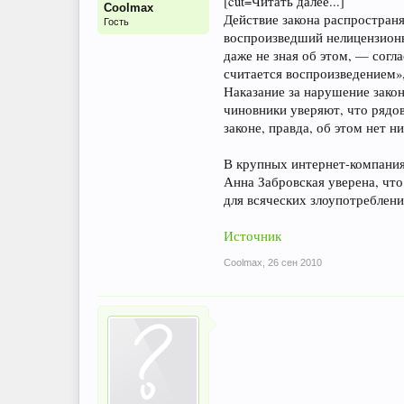
[cut=Читать далее...]
Coolmax
Действие закона распространя
Гость
воспроизведший нелицензионн
даже не зная об этом, — согл
считается воспроизведением»,
Наказание за нарушение закон
чиновники уверяют, что рядов
законе, правда, об этом нет ни
В крупных интернет-компания
Анна Забровская уверена, чт
для всяческих злоупотреблени
Источник
Coolmax
,
26 сен 2010