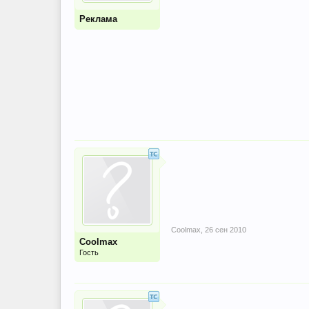
Реклама
Coolmax
,
26 сен 2010
Coolmax
Гость