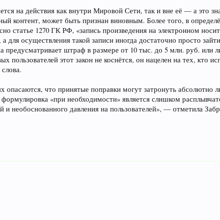
ется на действия как внутри Мировой Сети, так и вне её — а это зн
ый контент, может быть признан виновным. Более того, в определ
асно статье 1270 ГК РФ, «запись произведения на электронном носит
 а для осуществления такой записи иногда достаточно просто зайт
а предусматривает штраф в размере от 10 тыс. до 5 млн. руб. или 
ых пользователей этот закон не коснётся, он нацелен на тех, кто и
 слова.
х опасаются, что принятые поправки могут затронуть абсолютно л
о формулировка «при необходимости» является слишком расплывчат
й и необоснованного давления на пользователей», — отметила Забр