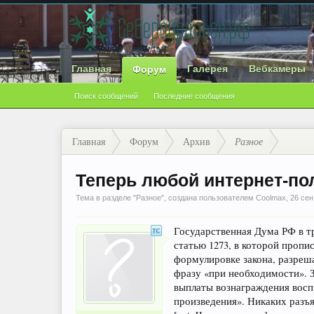
Главная
Галерея
Вебкамеры
Форум
Поиск сообщений
Последние сообщения
Главная
Форум
Архив
Разное
Теперь любой интернет-по
Тема в разделе "
Разное
", создана пользователем
Coolmax
,
26 сен
Государственная Дума РФ в тр
статью 1273, в которой проп
формулировке закона, разреш
фразу «при необходимости». З
выплаты вознаграждения восп
произведения». Никаких разъ