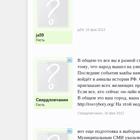
ja59
,
16 фев 2012
ja59
Гость
В общем-то все вы в разной 
тому, что народ вышел на ули
Последние события какбы нам
войдёт в анналы истории РФ. 
приглашаю всех желающих при
Если все, кто сейчас он-лайн 
В общем это ваш город, ваша 
Свердловчанин
http://rosvybory.org/ На это
Гость
Свердловчанин
,
16 фев 2012
вот еще подготовка к выборам
Муниципальным СМИ указали, 