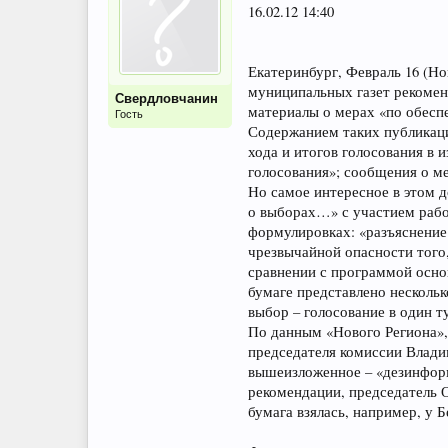
16.02.12 14:40
Екатеринбург, Февраль 16 (Н
муниципальных газет рекоме
Свердловчанин
материалы о мерах «по обесп
Гость
Содержанием таких публикаци
хода и итогов голосования в
голосования»; сообщения о м
Но самое интересное в этом 
о выборах…» с участием рабо
формулировках: «разъяснение
чрезвычайной опасности того,
сравнении с программой основ
бумаге представлено несколько
выбор – голосование в один ту
По данным «Нового Региона»,
председателя комиссии Влади
вышеизложенное – «дезинформ
рекомендации, председатель О
бумага взялась, например, у 