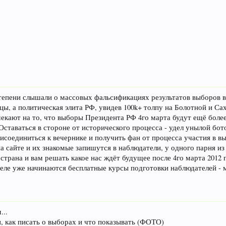
степени слышали о массовых фальсификациях результатов выборов в
цы, а политическая элита РФ, увидев 100k+ толпу на Болотной и Са
екают на то, что выборы Президента РФ 4го марта будут ещё бол
Оставаться в стороне от исторического процесса - удел унылой бо
соединиться к вечернике и получить фан от процесса участия в вы
на сайте и их знакомые запишутся в наблюдатели, у одного парня из
страна и вам решать какое нас ждёт будущее после 4го марта 2012
й неделе уже начинаются бесплатные курсы подготовки наблюдателей 
...
как писать о выборах и что показывать (ФОТО)