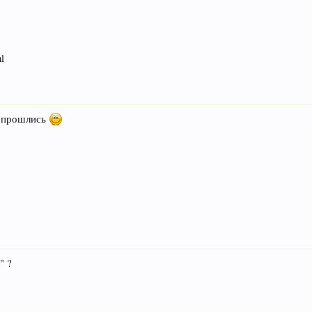
l
у прошлись
" ?