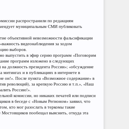
комиссии распространили по редакциям
омендует муниципальным СМИ публиковать
.
рытие объективной невозможности фальсификации
 «важность видеонаблюдения за ходом
ацию выборов.
ено выпустить в эфир серию программ «Поговорим
ржание программ изложено в следующих
 на должность президента России»; «обсуждение
а митингах и в публикациях в интернете в
 не он!». После пункта «Возможное содержание» в
отив революций), за крепкую Россию и т.п.», «Наш
валить Россию!».
ельной комиссии, но никаких печатей или подписи
иков в беседе с «Новым Регионом» заявил, что
ом, кто мог разослать в теркомы такие
же Мостовщиков пообещал выяснить, откуда эта