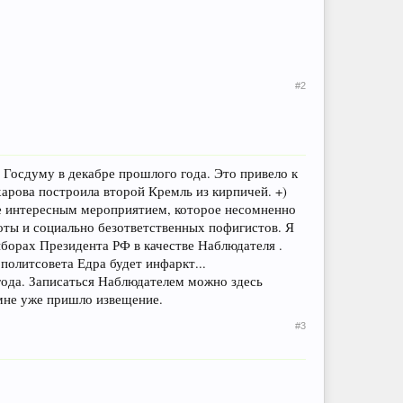
#2
 Госдуму в декабре прошлого года. Это привело к
харова построила второй Кремль из кирпичей. +)
ее интересным мероприятием, которое несомненно
тоты и социально безответственных пофигистов. Я
борах Президента РФ в качестве Наблюдателя .
 политсовета Едра будет инфаркт...
 года. Записаться Наблюдателем можно здесь
- мне уже пришло извещение.
#3