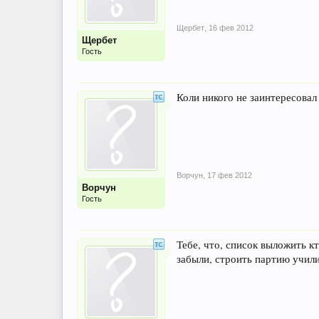
Щербет
,
16 фев 2012
Щербет
Гость
Коли никого не заинтересовал
Ворчун
,
17 фев 2012
Ворчун
Гость
Тебе, что, список выложить к
забыли, строить партию учили