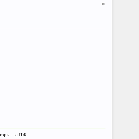
#1
нторы - за ПЖ