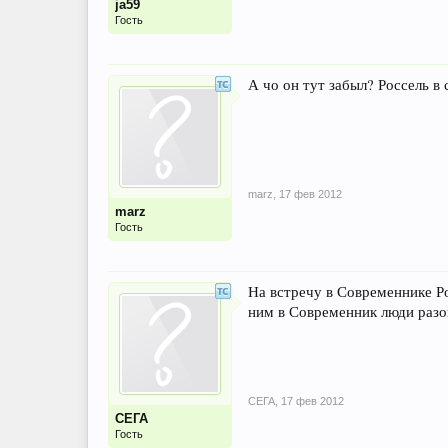
ja59
Гость
А чо он тут забыл? Россель в 
marz
,
17 фев 2012
marz
Гость
На встречу в Современнике Ро
ним в Современник люди разо
СЕГА
,
17 фев 2012
СЕГА
Гость