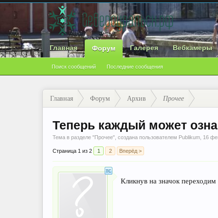
Главная
Галерея
Вебкамеры
Форум
Поиск сообщений
Последние сообщения
Главная
Форум
Архив
Прочее
Теперь каждый может озн
Тема в разделе "
Прочее
", создана пользователем
Publikum
,
16 фе
Страница 1 из 2
1
2
Вперёд >
Кликнув на значок переходим 