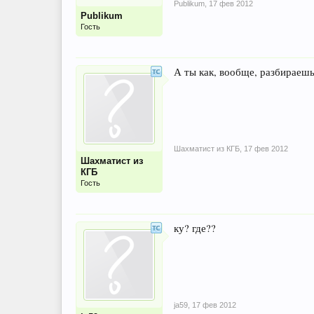
Publikum
,
17 фев 2012
Publikum
Гость
А ты как, вообще, разбираешьс
Шахматист из КГБ
,
17 фев 2012
Шахматист из
КГБ
Гость
ку? где??
ja59
,
17 фев 2012