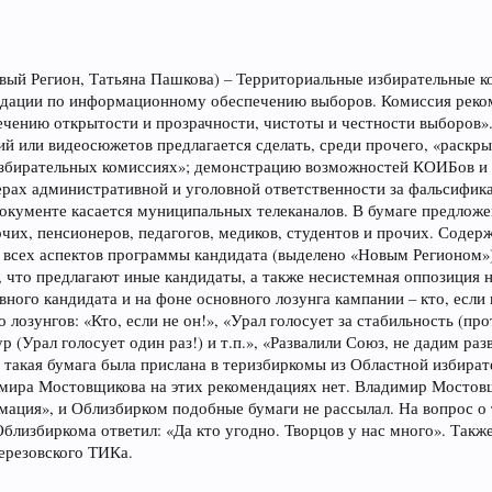
овый Регион, Татьяна Пашкова) – Территориальные избирательные 
ндации по информационному обеспечению выборов. Комиссия рек
ечению открытости и прозрачности, чистоты и честности выборов»
й или видеосюжетов предлагается сделать, среди прочего, «раск
 избирательных комиссиях»; демонстрацию возможностей КОИБов и
ерах административной и уголовной ответственности за фальсифик
документе касается муниципальных телеканалов. В бумаге предлож
чих, пенсионеров, педагогов, медиков, студентов и прочих. Соде
 всех аспектов программы кандидата (выделено «Новым Регионом»)
 что предлагают иные кандидаты, а также несистемная оппозиция н
ного кандидата и на фоне основного лозунга кампании – кто, если
 лозунгов: «Кто, если не он!», «Урал голосует за стабильность (пр
р (Урал голосует один раз!) и т.п.», «Развалили Союз, не дадим раз
 такая бумага была прислана в теризбиркомы из Областной избират
мира Мостовщикова на этих рекомендациях нет. Владимир Мостовщ
ация», и Облизбирком подобные бумаги не рассылал. На вопрос о т
близбиркома ответил: «Да кто угодно. Творцов у нас много». Так
Березовского ТИКа.