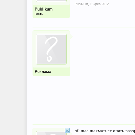
Publikum
,
16 фев 2012
Publikum
Гость
Реклама
ой щас шахматист опять разор