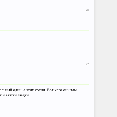
#6
#7
льный один, а этих сотни. Вот чего они там
 и взятки гладки.