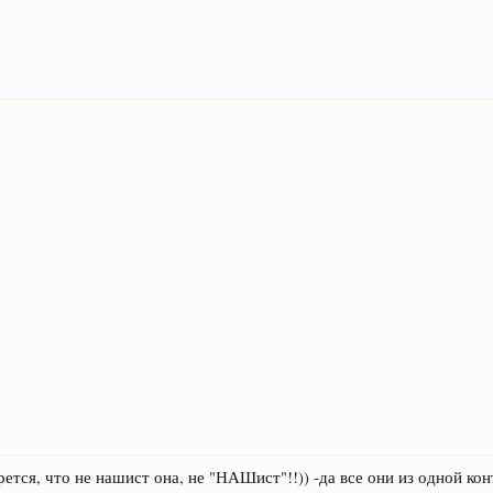
ется, что не нашист она, не "НАШист"!!)) -да все они из одной ко