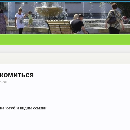
акомиться
в 2012
.
на ютуб и видим ссылки.