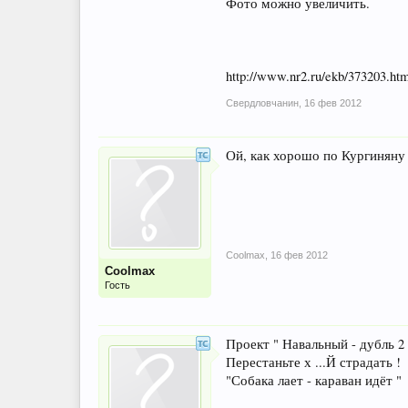
Фото можно увеличить.
http://www.nr2.ru/ekb/373203.htm
Свердловчанин
,
16 фев 2012
Ой, как хорошо по Кургинян
Coolmax
,
16 фев 2012
Coolmax
Гость
Проект " Навальный - дубль 2 
Перестаньте х ...Й страдать !
"Собака лает - караван идёт "