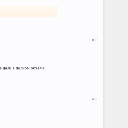
#32
е дали в полном объёме.
#33