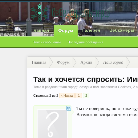
Главная
Галерея
Вебкамеры
Форум
Поиск сообщений
Последние сообщения
Главная
Форум
Архив
Наш город
Так и хочется спросить: И
Тема в разделе "
Наш город
", создана пользователем
Coolmax
,
2 а
Страница 2 из 2
< Назад
1
2
Ты не поверишь, но я тоже ту
Возможно, когда система изме