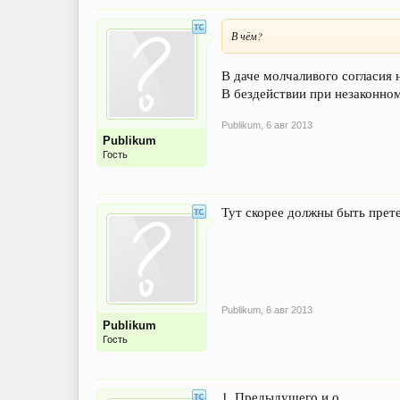
В чём?
В даче молчаливого согласия 
В бездействии при незаконном
Publikum
,
6 авг 2013
Publikum
Гость
Тут скорее должны быть прете
Publikum
,
6 авг 2013
Publikum
Гость
1. Предыдущего и.о.