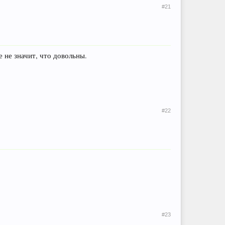
#21
 не значит, что довольны.
#22
#23