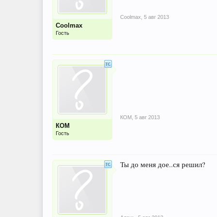
Coolmax
,
5 авг 2013
Coolmax
Гость
КОМ
,
5 авг 2013
КОМ
Гость
Ты до меня дое..ся решил?