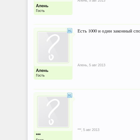
Алень
,
5 авг 2013
Алень
Гость
Есть 1000 и один законный с
Алень
,
5 авг 2013
Алень
Гость
***
,
5 авг 2013
***