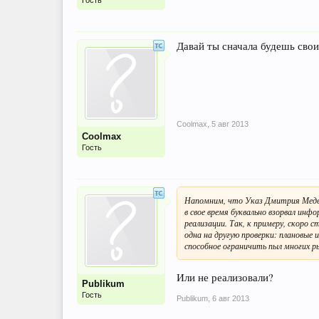
Гость
Давай ты сначала будешь свои
Coolmax
,
5 авг 2013
Coolmax
Гость
Напомним, что Указ Дмитрия Медве
в свое время буквально взорвал ин
реализации. Так, к примеру, скоро
одна на другую проверки: плановые 
способное ограничить пыл многих р
Или не реализовали?
Publikum
Гость
Publikum
,
6 авг 2013