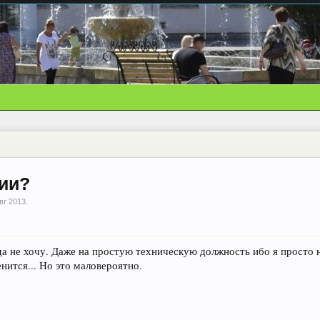
иии?
вг 2013
.
да не хочу. Даже на простую техническую должность ибо я просто н
нится... Но это маловероятно.