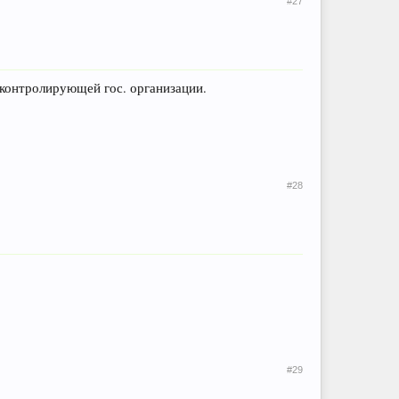
#27
 контролирующей гос. организации.
#28
#29