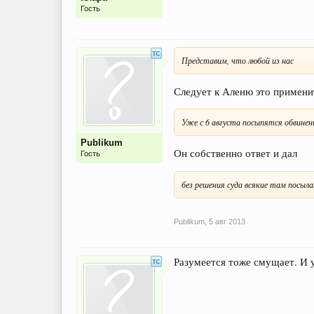
Гость
Представим, что любой из нас
Следует к Аленю это применит
Уже с 6 августа посыпятся обвинен
Publikum
Он собственно ответ и дал
Гость
без решения суда всякие там посыла
Publikum
,
5 авг 2013
Разумеется тоже смущает. И у