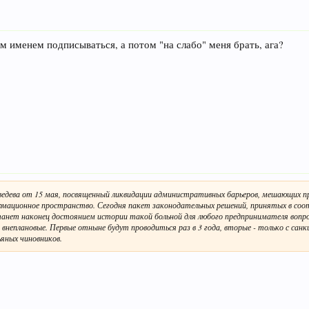
м именем подписываться, а потом "на слабо" меня брать, ага?
дева от 15 мая, посвященный ликвидации административных барьеров, мешающих п
формационное пространство. Сегодня пакет законодательных решений, принятых в соо
 станет наконец достоянием истории такой больной для любого предпринимателя вопро
и внеплановые. Первые отныне будут проводиться раз в 3 года, вторые - только с санк
ьяных чиновников.