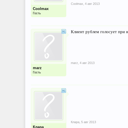
Coolmax
,
4 авг 2013
Coolmax
Гость
Клиент рублем голосует при н
marz
,
4 авг 2013
marz
Гость
Клара
,
5 авг 2013
Клара