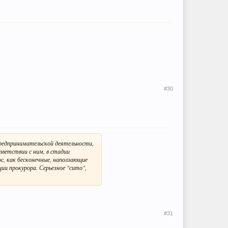
#30
редпринимательской деятельности,
тветствии с ним, в стадии
с, как бесконечные, наползающие
ции прокурора. Серьезное "сито",
#31