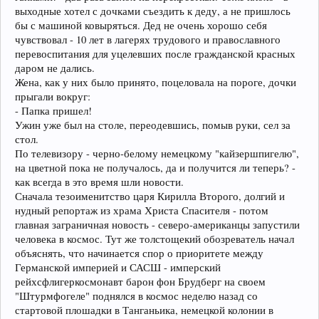
выходные хотел с дочками съездить к деду, а не пришлось
бы с машиной ковыряться. Дед не очень хорошо себя
чувствовал - 10 лет в лагерях трудового и православного
перевоспитания для уцелевших после гражданской красных
даром не дались.
Жена, как у них было принято, поцеловала на пороге, дочки
прыгали вокруг:
- Папка пришел!
Ужин уже был на столе, переодевшись, помыв руки, сел за
стол.
По телевизору - черно-белому немецкому "кайзершпигелю",
на цветной пока не получалось, да и получится ли теперь? -
как всегда в это время шли новости.
Сначала тезоименитство царя Кирилла Второго, долгий и
нудный репортаж из храма Христа Спасителя - потом
главная заграничная новость - северо-американцы запустили
человека в космос. Тут же толстощекий обозреватель начал
объяснять, что начинается спор о приоритете между
Германской империей и САСШ - имперский
рейхсфлигеркосмонавт барон фон Брудберг на своем
"Штурмфогеле" поднялся в космос неделю назад со
стартовой плошадки в Танганьика, немецкой колонии в