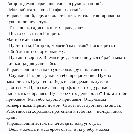
Гагарин демонстративно сложил руки за спиной.
- Мне работать надо. График жесткий.
Управляющий, сделав вид, что не заметил игнорирования
руки, подвинул стул.
- Ты садись, садись, в ногах правды нет.
- Постою, - сказал Гагарин.
Мастер вмешался:
- Ну чего ты, Гагарин, колючий как ежик? Поговорить с
тобой хотят по-нормальному.
- Ну так говорите. Время идет, а мне еще узел обрабатывать
- до конца дня успеть бы.
Управляющий сел на стул, сложил руки на животе.
- Слушай, Гагарин, у нас к тебе предложение. Нужно
заканчивать бузу твою. Ведь и себе делаешь хуже и
работягам. Права качаешь, профсоюз этот дурацкий.
Бастовать собрались. Ну - тебе что, денег мало? Так мы тебе
прибавим. Мы тебе хорошо прибавим. Отдельным
конвертиком. Прямо домой. Чтобы посторонние не знали.
Работник ты хороший, претензий к тебе нет - немцы таких
ценят.
Управляющий встал, начал ходить вокруг стула:
- Ведь можешь и мастером стать, и на учебу можем