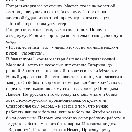
Гагарин оторвался от станка. Мастер стоял на железной
лестнице, ведущей в цех из "аквариума" - стеклянно-
железной будки, из которой просматривался весь цех.
- Топай сюда! - крикнул мастер.
Гагарин пожал плечами, выключил станок. Пошел к
аквариуму. Ребята из бригады внимательно смотрели ему в
след.
- Юрец, если там что... - начал кто-то, но он лишь махнул
рукой: "Разберусь".
В "аквариуме", кроме мастера был новый управляющий.
Молодой - всего на несколько лет старше Гагарина, да
ранний. За пятно на плешивой голове его звали Меченым.
Новый управляющий часто появлялся с немцами - хозяевами
завода. Он бойко говорил по-немецки, вообще холуйствовал
перед заводчиками, поэтому его называли еще Немецким
Лакеем. По-русски он тоже говорил очень много и бойко -
хотя с южно-русским произношением, откуда-то из
Ставрополья был родом, - и всегда о том, что нужно
работать лучше и больше, лучше и больше. Чтобы хозяева
были довольны. Потому что хозяева дают рабочим работу, и
те должны быть им за это благодарны. И в таком же духе.
- Здравствуй, Гагарин, - сказал Немец. Протянул руку.