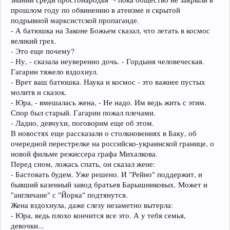
прошлом году по обвинению в атеизме и скрытой
подрывной марксистской пропаганде.
- А батюшка на Законе Божьем сказал, что летать в космос
великий грех.
- Это еще почему?
- Ну, - сказала неуверенно дочь. - Гордыня человеческая.
Гагарин тяжело вздохнул.
- Врет ваш батюшка. Наука и космос - это важнее пустых
молитв и сказок.
- Юра, - вмешалась жена, - Не надо. Им ведь жить с этим.
Спор был старый. Гагарин пожал плечами.
- Ладно, девчухи, поговорим еще об этом.
В новостях еще рассказали о столкновениях в Баку, об
очередной перестрелке на российско-украинской границе, о
новой фильме режиссера графа Михалкова.
Перед сном, ложась спать, он сказал жене:
- Бастовать будем. Уже решено. И "Рейно" поддержит, и
бывший казенный завод братьев Барышниковых. Может и
"англичане" с "Йорка" подтянутся.
Жена вздохнула, даже слезу незаметно вытерла:
- Юра, ведь плохо кончится все это. А у тебя семья,
девочки...