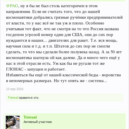
@PAG
, ну я бы не был столь категоричен в этом
направлении. Если не считать того, что до нашей
космонавтики добрались грязные ручёнки предпринимателей
от власти, то у нас всё не так уж и плохо. Особенно
учитывая тот факт, что не смотря на то что Россия названа
госдепом угрозой номер один для США, они до сих пор
нуждаются в наших... двигателях для ракет. Т.е. вся мощь,
научная сила и т.д. и т.п. Штатов до сих пор не смогли
сделать, то что мы сделали более полувека назад. А за 50 лет
космонавтика шагнула ой как далеко. Да и много чего ещё у
нас в этой отрасли есть. Уж как бы не ругали тот же
ГЛОНАС - запущен и работает.
Избавиться бы ещё от нашей классической беды - воровства
в непомерных размерах. Но тут опять же - система...
13 апр 2016
Trimvel
нравится это.
Trimvel
Активный участник