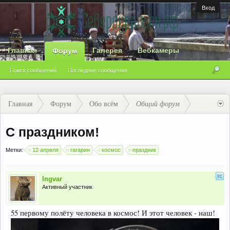
Вход
Главная
Галерея
Вебкамеры
Форум
Поиск сообщений
Последние сообщения
Главная
Форум
Обо всём
Общий форум
С праздником!
Метки:
12 апреля
гагарин
космос
праздник
Ingvar
Активный участник
55 первому полёту человека в космос! И этот человек - наш!