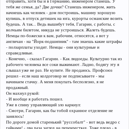
отправить, хотя бы и в Германию, инженером станешь. У
тебя же семья, да? Две дочки? Станешь инженером, жить
начнешь как человек - дом построишь, машину хорошую
купишь, в отпуск детишек на юга, курорты османские возить
будешь. А так... Ведь вышибут тебя, Гагарин, с работы, с
волчьим билетом, никуда не устроишься. Жалеть будешь.
Немцы по-божески к вам, рабочим, относятся, а вот у
англичан - на "Йорк-подшипник" - там знаешь какие штрафы
- ползарплаты уходит. Немцы - они культурные и
справедливые.
- Конечно, - сказал Гагарин. - Как людоеды. Культурно так из
рабочего человека все соки выжимают. Ладно, бодягу эту я
слышал уже не раз. Не купите. Не продаюсь. Профсоюз
решил - если наш колдоговор не подписываете - мы
начинаем стачку. А меня покупать бесполезно, я не
продажный.
Он махнул рукой:
- И вообще я работать пошел.
Уже в спину управляющий зло каркнул:
- Смотри, Гагарин, как бы тобой охранное отделение не
занялось!
По дороге домой старенький "руссобалт" - вот ведь ведро с
гайками! - два раза заглох на перекрестках. Тоже плохо - в