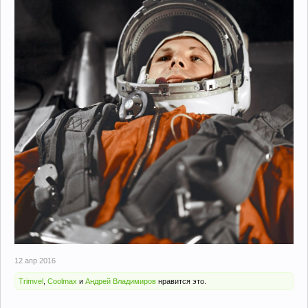
12 апр 2016
Trimvel
,
Coolmax
и
Андрей Владимиров
нравится это.