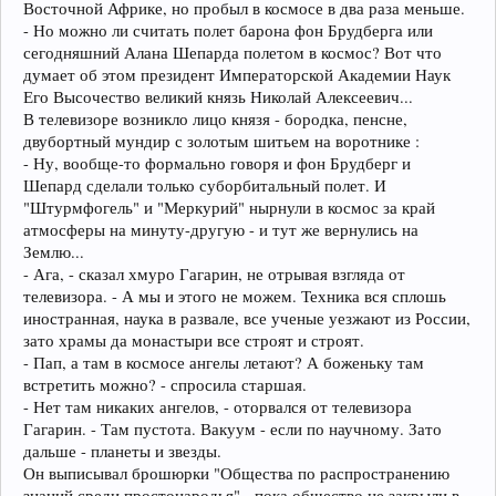
Восточной Африке, но пробыл в космосе в два раза меньше.
- Но можно ли считать полет барона фон Брудберга или
сегодняшний Алана Шепарда полетом в космос? Вот что
думает об этом президент Императорской Академии Наук
Его Высочество великий князь Николай Алексеевич...
В телевизоре возникло лицо князя - бородка, пенсне,
двубортный мундир с золотым шитьем на воротнике :
- Ну, вообще-то формально говоря и фон Брудберг и
Шепард сделали только суборбитальный полет. И
"Штурмфогель" и "Меркурий" нырнули в космос за край
атмосферы на минуту-другую - и тут же вернулись на
Землю...
- Ага, - сказал хмуро Гагарин, не отрывая взгляда от
телевизора. - А мы и этого не можем. Техника вся сплошь
иностранная, наука в развале, все ученые уезжают из России,
зато храмы да монастыри все строят и строят.
- Пап, а там в космосе ангелы летают? А боженьку там
встретить можно? - спросила старшая.
- Нет там никаких ангелов, - оторвался от телевизора
Гагарин. - Там пустота. Вакуум - если по научному. Зато
дальше - планеты и звезды.
Он выписывал брошюрки "Общества по распространению
знаний среди простонародья" - пока общество не закрыли в