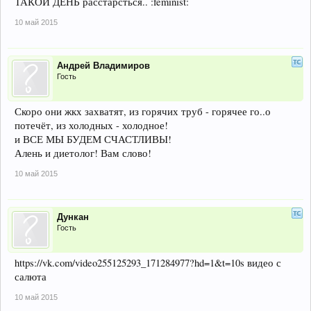
ТАКОЙ ДЕНЬ расстарсться.. :feminist:
10 май 2015
Андрей Владимиров
Гость
Скоро они жкх захватят, из горячих труб - горячее го..о
потечёт, из холодных - холодное!
и ВСЕ МЫ БУДЕМ СЧАСТЛИВЫ!
Алень и диетолог! Вам слово!
10 май 2015
Дункан
Гость
https://vk.com/video255125293_171284977?hd=1&t=10s видео с
салюта
10 май 2015