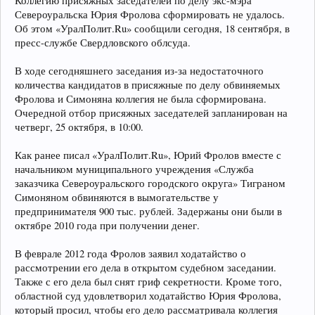
Коллегию присяжных заседателей по делу экс-мэра
Североуральска Юрия Фролова сформировать не удалось.
Об этом «УралПолит.Ru» сообщили сегодня, 18 сентября, в
пресс-службе Свердловского облсуда.
В ходе сегодняшнего заседания из-за недостаточного
количества кандидатов в присяжные по делу обвиняемых
Фролова и Симоняна коллегия не была сформирована.
Очередной отбор присяжных заседателей запланирован на
четверг, 25 октября, в 10:00.
Как ранее писал «УралПолит.Ru», Юрий Фролов вместе с
начальником муниципального учреждения «Служба
заказчика Североуральского городского округа» Тиграном
Симоняном обвиняются в вымогательстве у
предпринимателя 900 тыс. рублей. Задержаны они были в
октябре 2010 года при получении денег.
В феврале 2012 года Фролов заявил ходатайство о
рассмотрении его дела в открытом судебном заседании.
Также с его дела был снят гриф секретности. Кроме того,
областной суд удовлетворил ходатайство Юрия Фролова,
который просил, чтобы его дело рассматривала коллегия