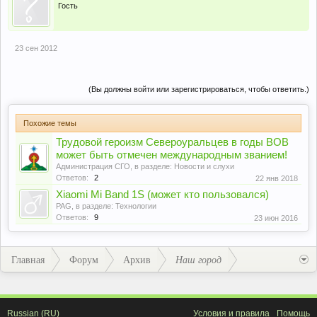
Гость
23 сен 2012
(Вы должны войти или зарегистрироваться, чтобы ответить.)
Похожие темы
Трудовой героизм Североуральцев в годы ВОВ
может быть отмечен международным званием!
Администрация СГО
, в разделе:
Новости и слухи
Ответов:
2
22 янв 2018
Xiaomi Mi Band 1S (может кто пользовался)
PAG
, в разделе:
Технологии
Ответов:
9
23 июн 2016
Главная
Форум
Архив
Наш город
Russian (RU)
Условия и правила
Помощь