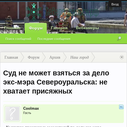
Вход
Главная
Галерея
Вебкамеры
Форум
Поиск сообщений
Последние сообщения
Главная
Форум
Архив
Наш город
Суд не может взяться за дело
экс-мэра Североуральска: не
хватает присяжных
Coolmax
Гость