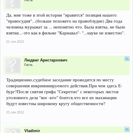
Гость
Да, мне тоже в этой истории "нравится" позиция нашего
"правосудия"...(больше похожего на правоблудие) Два года
человека мурыжат за ... непонятно что. Была взятка, не было
взятки...-это как в фильме "Карнавал"- "...науке не известно".
21 сен 2012
Людвиг Аристархович
Гость
Традиционно,судебное заседание проводится по месту
совершения инкриминируемого действия.При чем здесь Е-
бург?После снятия грифа "Секретно" с некоторых листов
уголовного дела "кое -кто" боится,что все их махинации
будут известны широкому кругу общественности?
21 сен 2012
Vladimir