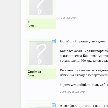
я
,
25 авг 2014
я
Гость
Погибший пропал две недели 
Как рассказал "Уралинформбю
около поселка Баяновка мест
установлена. Им оказался сел
Выезжавший на место следова
Coolmax
мужчина страдал гипертонией
Гость
http://www.uralinform.ru/news/i
Coolmax
,
25 авг 2014
А вот фото одного из наших ч