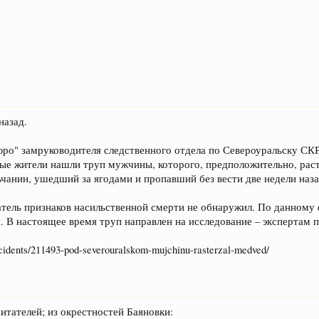
назад.
ро" замруководителя следственного отдела по Североуральску СКР 
ные жители нашли труп мужчины, которого, предположительно, рас
ьчанин, ушедший за ягодами и пропавший без вести две недели наза
тель признаков насильственной смерти не обнаружил. По данному 
. В настоящее время труп направлен на исследование – экспертам 
ncidents/211493-pod-severouralskom-mujchinu-rasterzal-medved/
итателей; из окрестностей Баяновки: