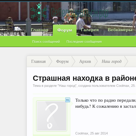
Главная
Галерея
Вебкамеры
Форум
Поиск сообщений
Последние сообщения
Главная
Форум
Архив
Наш город
Страшная находка в район
Тема в разделе "
Наш город
", создана пользователем
Coolmax
,
25 
Только что по радио передал
нибудь? К сожалению я застал
Coolmax
,
25 авг 2014