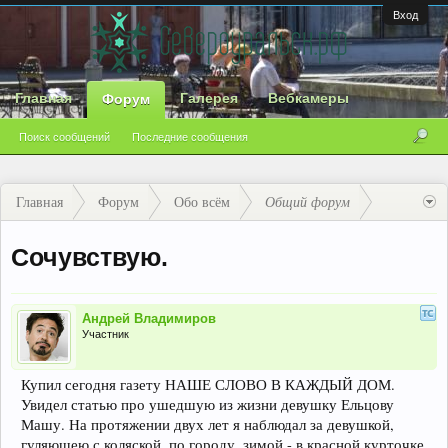
Вход
Главная
Галерея
Вебкамеры
Форум
Поиск сообщений
Последние сообщения
Главная
Форум
Обо всём
Общий форум
Сочувствую.
Андрей Владимиров
Участник
Купил сегодня газету НАШЕ СЛОВО В КАЖДЫЙ ДОМ.
Увидел статью про ушедшую из жизни девушку Ельцову
Машу. На протяжении двух лет я наблюдал за девушкой,
гуляющею с коляской, по городу, зимой - в красной курточке