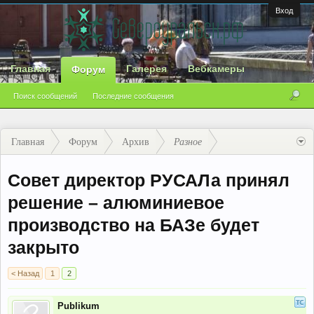
Вход
Главная
Галерея
Вебкамеры
Форум
Поиск сообщений
Последние сообщения
Главная
Форум
Архив
Разное
Совет директор РУСАЛа принял
решение – алюминиевое
производство на БАЗе будет
закрыто
< Назад
1
2
Publikum