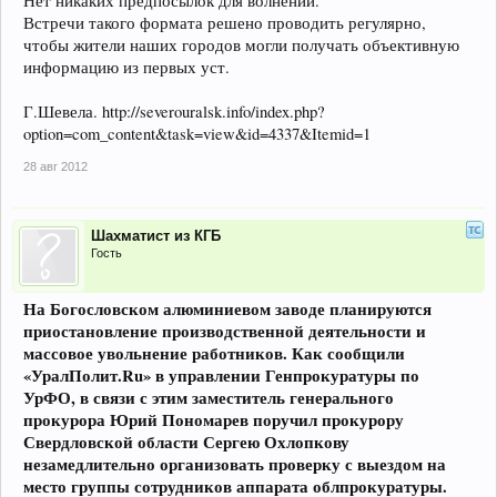
Нет никаких предпосылок для волнений.
Встречи такого формата решено проводить регулярно,
чтобы жители наших городов могли получать объективную
информацию из первых уст.
Г.Шевела. http://severouralsk.info/index.php?
option=com_content&task=view&id=4337&Itemid=1
28 авг 2012
Шахматист из КГБ
Гость
На Богословском алюминиевом заводе планируются
приостановление производственной деятельности и
массовое увольнение работников. Как сообщили
«УралПолит.Ru» в управлении Генпрокуратуры по
УрФО, в связи с этим заместитель генерального
прокурора Юрий Пономарев поручил прокурору
Свердловской области Сергею Охлопкову
незамедлительно организовать проверку с выездом на
место группы сотрудников аппарата облпрокуратуры.