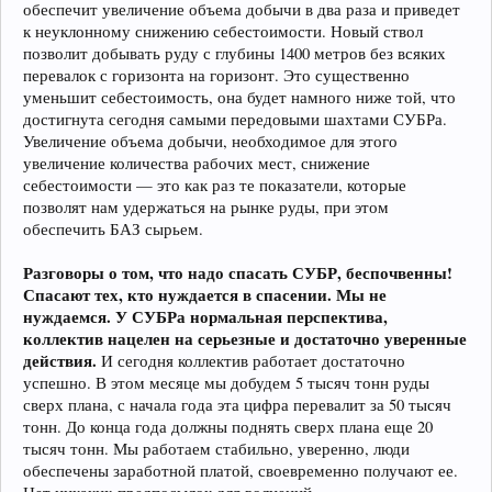
обеспечит увеличение объема добычи в два раза и приведет
к неуклонному снижению себестоимости. Новый ствол
позволит добывать руду с глубины 1400 метров без всяких
перевалок с горизонта на горизонт. Это существенно
уменьшит себестоимость, она будет намного ниже той, что
достигнута сегодня самыми передовыми шахтами СУБРа.
Увеличение объема добычи, необходимое для этого
увеличение количества рабочих мест, снижение
себестоимости — это как раз те показатели, которые
позволят нам удержаться на рынке руды, при этом
обеспечить БАЗ сырьем.
Разговоры о том, что надо спасать СУБР, беспочвенны!
Спасают тех, кто нуждается в спасении. Мы не
нуждаемся. У СУБРа нормальная перспектива,
коллектив нацелен на серьезные и достаточно уверенные
действия.
И сегодня коллектив работает достаточно
успешно. В этом месяце мы добудем 5 тысяч тонн руды
сверх плана, с начала года эта цифра перевалит за 50 тысяч
тонн. До конца года должны поднять сверх плана еще 20
тысяч тонн. Мы работаем стабильно, уверенно, люди
обеспечены заработной платой, своевременно получают ее.