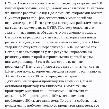
СУБРа. Ведь тиманский боксит проходит путь до нас на 500
километров больше, чем до Каменска-Уральского. И на такое
же лишнее расстояние идет до Каменска субровский боксит.
С учетом роста тарифов естественных монополий это
огромные деньги! И вот уже два месяца мы работаем только
на том, что может давать СУБР. Поэтому основная его
задача — наращивать объемы, что он успешно и делает.
Сегодня есть ряд деструктивных сил, которые пытаются
раскачать лодку, в которой мы все вместе находимся. Они
твердят об отсутствии перспектив у БАЗа. Но это не так!
Сегодня все имеющиеся у нас ресурсы направлены на
реконструкцию второй и строительство третьей карты
шламохранилища. Зачем бы мы строили, не имея
перспектив? Нам старой карты еще на три-пять лет хватит.
Шламовое поле, которое мы сегодня строим, рассчитано на
30 лет. Так что, на 30 лет вперед мы смотрим.
Даже если мы закроем производство алюминия, мы не
остановим производство глинозема. Смотрите, мы
производим миллион тонн глинозема и 100 тысяч тонн
алюминия. На производство 100 тысяч алюминия
необходимо 200 тысяч глинозема. То есть на собственные
нужды мы потребляем только 20 процентов глинозема, все