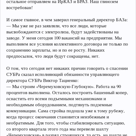
остальное отправляем на ИрКАЗ и БРАЗ. Наш глинозем
востребован!
И самое главное, в чем заверил генеральный директор БАЗа:
— Мы уже не раз заявляли, что все люди, которые
высвобождаются с электролиза, будут задействованы на
заводе. У меня сегодня 100 вакансий на предприятии. Мы
выполняем все условия коллективного договора не только по
сохранению зарплаты, но и по ее росту. Никаких
предпосылок, что люди будут сокращены, нет.
О том, что сегодня нет никаких причин говорить о спасении
СУБРа сказал исполняющий обязанности управляющего
директора СУБРа Виктор Тациенко:
— Мы строим «Черемуховскую-Глубокую». Работа на 90
процентов выполнена. Осталось построить башенный копер,
оснастить его всеми подъемными механизмами и
необходимым оборудованием, подтянуть подземные
коммуникации. Сама стройка подошла уже к тому рубежу,
когда процесс окончания становится неизбежным и
необратимым. Для того, чтобы стабилизировать ситуацию,
со второго квартала этого года мы перевели шахту
«Черемуховская» в разряд строящихся, то есть, на шахте не