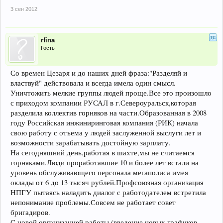
3 сен 2012
rfina
Гость
Со времен Цезаря и до наших дней фраза:"Разделяй и
властвуй" действовала и всегда имела один смысл.
Уничтожить мелкие группы людей проще.Все это произошло
с приходом компании РУСАЛ в г.Североуральск,которая
разделила коллектив горняков на части.Образованная в 2008
году Российская инжиниринговая компания (РИК) начала
свою работу с отъема у людей заслуженной выслуги лет и
возможности зарабатывать достойную зарплату.
На сегодняшний день,работая в шахте,мы не считаемся
горняками.Люди проработавшие 10 и более лет встали на
уровень обслуживающего персонала мегаполиса имея
оклады от 6 до 13 тысяч рублей.Профсоюзная организация
НПГУ пытаясь наладить диалог с работодателем встретила
непонимание проблемы.Совсем не работает совет
бригадиров.
С новой организацией работы (введение новых графиков