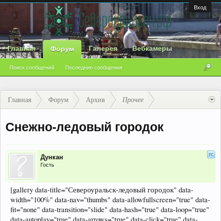
Вход
Главная
Галерея
Вебкамеры
Форум
Поиск сообщений
Последние сообщения
Главная
Форум
Архив
Прочее
Снежно-ледовый городок
Дункан
Гость
[gallery data-title="Североуральск-ледовый городок" data-
width="100%" data-nav="thumbs" data-allowfullscreen="true" data-
fit="none" data-transition="slide" data-hash="true" data-loop="true"
data-autoplay="true" data-arrows="true" data-click="true" data-