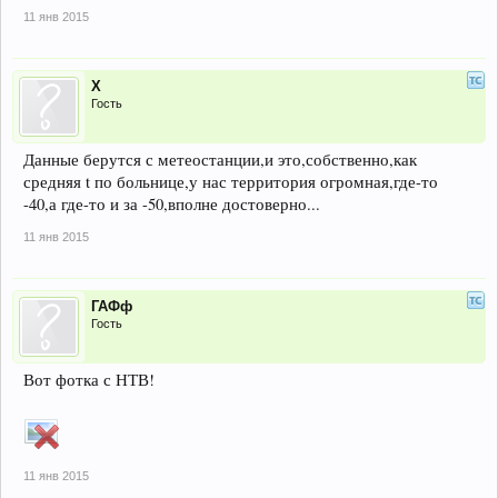
11 янв 2015
Х
Гость
Данные берутся с метеостанции,и это,собственно,как
средняя t по больнице,у нас территория огромная,где-то
-40,а где-то и за -50,вполне достоверно...
11 янв 2015
ГАФф
Гость
Вот фотка с НТВ!
11 янв 2015