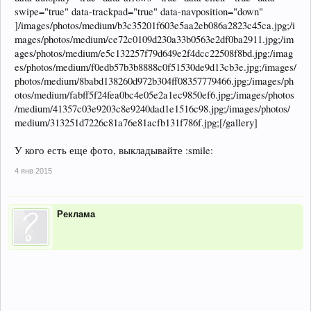
swipe="true" data-trackpad="true" data-navposition="down"
]/images/photos/medium/b3c35201f603e5aa2eb086a2823c45ca.jpg;/i
mages/photos/medium/ce72c0109d230a33b0563e2df0ba2911.jpg;/im
ages/photos/medium/e5c132257f79d649e2f4dcc22508f8bd.jpg;/imag
es/photos/medium/f0edb57b3b8888c0f51530de9d13cb3e.jpg;/images/
photos/medium/8babd138260d972b304ff08357779466.jpg;/images/ph
otos/medium/fabff5f24fea0bc4e05e2a1ec9850ef6.jpg;/images/photos
/medium/41357c03e9203c8e9240dad1e1516c98.jpg;/images/photos/
medium/313251d7226c81a76e81acfb131f786f.jpg;[/gallery]
У кого есть еще фото, выкладывайте :smile:
4 янв 2015
Реклама