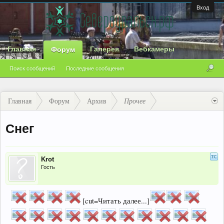
Вход
Главная
Галерея
Вебкамеры
Форум
Поиск сообщений
Последние сообщения
Главная
Форум
Архив
Прочее
Снег
Krot
Гость
[cut=Читать далее...]