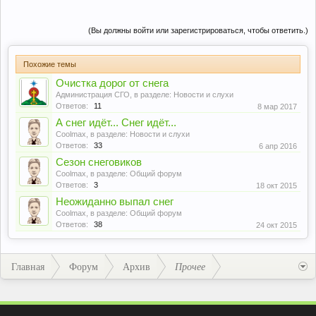
(Вы должны войти или зарегистрироваться, чтобы ответить.)
Похожие темы
Очистка дорог от снега
Администрация СГО
, в разделе:
Новости и слухи
Ответов:
11
8 мар 2017
А снег идёт... Снег идёт...
Coolmax
, в разделе:
Новости и слухи
Ответов:
33
6 апр 2016
Сезон снеговиков
Coolmax
, в разделе:
Общий форум
Ответов:
3
18 окт 2015
Неожиданно выпал снег
Coolmax
, в разделе:
Общий форум
Ответов:
38
24 окт 2015
Главная
Форум
Архив
Прочее