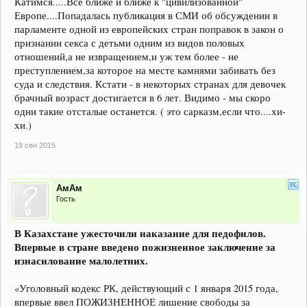
Катимся.....Все ближе и ближе к "цивилизованной"
Европе....Попадалась публикация в СМИ об обсуждении в
парламенте одной из европейских стран поправок в закон о
признании секса с детьми одним из видов половых
отношений,а не извращением,и уж тем более - не
преступлением,за которое на месте камнями забивать без
суда и следствия. Кстати - в некоторых странах для девочек
брачный возраст достигается в 6 лет. Видимо - мы скоро
одни такие отсталые останется. ( это сарказм,если что....хи-
хи.)
19 сен 2015
АмАм
Гость
В Казахстане ужесточили наказание для педофилов.
Впервые в стране введено пожизненное заключение за
изнасилование малолетних.
«Уголовный кодекс РК, действующий с 1 января 2015 года,
впервые ввел ПОЖИЗНЕННОЕ лишение свободы за