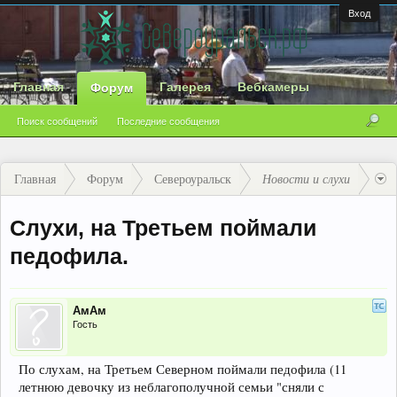
Вход
Главная
Галерея
Вебкамеры
Форум
Поиск сообщений
Последние сообщения
Главная
Форум
Североуральск
Новости и слухи
Слухи, на Третьем поймали
педофила.
АмАм
Гость
По слухам, на Третьем Северном поймали педофила (11
летнюю девочку из неблагополучной семьи "сняли с