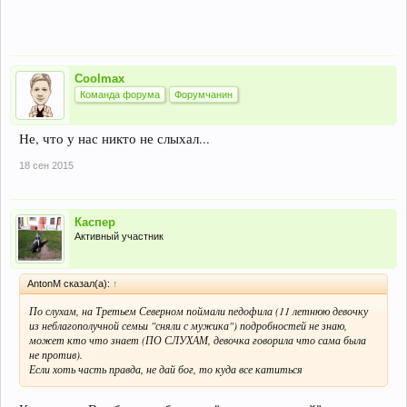
Coolmax
Команда форума
Форумчанин
Не, что у нас никто не слыхал...
18 сен 2015
Каспер
Активный участник
AntonM сказал(а):
↑
По слухам, на Третьем Северном поймали педофила (11 летнюю девочку
из неблагополучной семьи "сняли с мужика") подробностей не знаю,
может кто что знает (ПО СЛУХАМ, девочка говорила что сама была
не против).
Если хоть часть правда, не дай бог, то куда все катиться