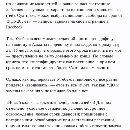
изнасилование малолетней, а равно за насильственные
действия сексуального характера в отношении малолетнего
(-ей). Суд также может выбрать лишение свободы на срок от
15 до 20 лет», — написал адвокат на своей странице в
Facebook.
Так, Утебеков вспоминает недавний приговор педофилу,
напавшему в Алматы на девочку в подъезде, которому суд
дал 15 лет, потому что больше этого срока назначить не мог
— преступление не было доведено до конца. По словам
юриста, это классифицируется как покушение, а при нем
срок не может составлять более 3/4 от максимального.
Однако, как подчеркивает Утебеков, виновному все равно
придется «звонковать» — отбыть все 15 лет, так как УДО и
замены наказания у педофилов больше нет.
«Новый кодекс закрыл для педофилов лазейки! Для них
отменено: условное осуждение; условно-досрочное
освобождение; любые сроки давности; примирение с
потерпевшим; освобождение при деятельном раскаянии,
поручительстве или стечении тяжких обстоятельств; замена