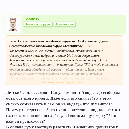
Coolmax
Команда форума
Форумчанин
Главе Североуральского городского округа — Председателю Думы
Североуральского городского округа Меньшикову Б. В.
Уважаемый Борис Васильевич! Обстановка, складывающаяся в
Североуральске после избрания осенью 2016 года депутатом
Законодательного Собрания области Главы Администрации СГО
Ильиных В. А., заставила нас — депутатов Думы СГО и представителей
общественных объединений города — обратиться к Вам и всем
неравнодушным жителям города с этим открытым письмом.
По нашему твердому убеждению город в последнее время теряет
Нажмите, чтобы раскрыть...
завоеванные при Ильиных В. А. позиции, в городе формируются
деструктивные процессы, в частности, продолжаются болезненные
Детский сад, чесслово. Популизм чистой воды. До выбором
явления в сфере ЖКХ, особенно в посёлке Калья, в системе ЦГБ
проводится безудержная «оптимизация», непонятная не только
осталось всего ничего. Даже если его снимут(а я в этом
участникам недавнего митинга, но и большинству жителей города.
сильно сомневаюсь и сам он не уйдёт) - что изменится?
Часть депутатов возглавляемой Вами городской Думы ведет
Почему интересно... Зато очень повеселили подписи тех кто
постоянную разнузданную и бездоказательную атаку на Администрацию
голосовал за нынешнего Главу. Дали команду сверху? Что
СГО, и особенно на её руководителя Матюшенко В. П., не гнушаясь
ничем.
взамен предложили?
У нас создалось устойчивое мнение, что Вы с олимпийским спокойствием
В общем думу местную разогнать. Нынешних депутатов к