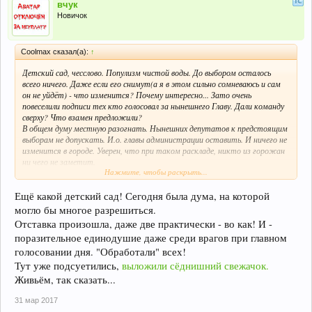
сможете обеспечить стабильную обстановку для всех жителей города.
вчук
Поэтому предлагаем Вам в ближайшее время принять трудное, но
Новичок
единственно правильное решение — добровольно уйти в отставку.
Думаем, что как и мы, большинство жителей Североуральска с
пониманием отнесутся к этому шагу.
Coolmax сказал(а):
↑
Открытое письмо, кроме опубликования в СМИ и Интернете, будет
направлено для сведения Губернатору области Куйвашеву Е. В. и
Детский сад, чесслово. Популизм чистой воды. До выбором осталось
секретарю областного Политсовета ВПП «Единая Россия» Шептию В.
всего ничего. Даже если его снимут(а я в этом сильно сомневаюсь и сам
А.
он не уйдёт) - что изменится? Почему интересно... Зато очень
повеселили подписи тех кто голосовал за нынешнего Главу. Дали команду
Члены Общественной лалаты, Депутаты Думы СГО,
сверху? Что взамен предложили?
Зам. Председателя Экспертного общественного Совета при Главе
В общем думу местную разогнать. Нынешних депутатов к предстоящим
администрации СГО.
выборам не допускать. И.о. главы администрации оставить. И ничего не
изменится в городе. Уверен, что при таком раскладе, никто из горожан
ни чего не заметит.
Нажмите, чтобы раскрыть...
PS: Всё зло в нашем городке - из-за денег.
Ещё какой детский сад! Сегодня была дума, на которой
могло бы многое разрешиться.
Отставка произошла, даже две практически - во как! И -
поразительное единодушие даже среди врагов при главном
голосовании дня. "Обработали" всех!
Тут уже подсуетились,
выложили сёднишний свежачок.
Живьём, так сказать...
31 мар 2017