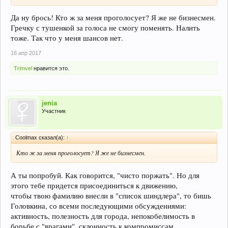
Да ну брось! Кто ж за меня проголосует? Я же не бизнесмен.
Гречку с тушенкой за голоса не смогу поменять. Налить
тоже. Так что у меня шансов нет.
16 апр 2017
Trimvel
нравится это.
jenia
Участник
Coolmax сказал(а):
↑
Кто ж за меня проголосует? Я же не бизнесмен.
А ты попробуй. Как говорится, "чисто поржать". Но для
этого тебе придется присоединиться к движению,
чтобы твою фамилию внесли в "список шиндлера", то бишь
Головкина, со всеми последующими обсуждениями:
активность, полезность для города, непокобелимость в
борьбе с "врагами", склонность к компромиссам