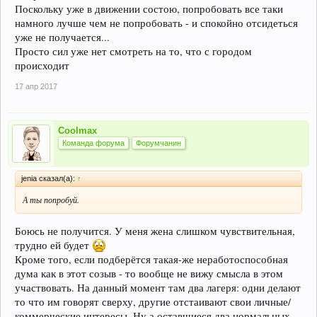
Поскольку уже в движении состою, попробовать все таки
намного лучше чем не попробовать - и спокойно отсидеться
уже не получается...
Просто сил уже нет смотреть на то, что с городом
происходит
17 апр 2017
Coolmax
Команда форума
Форумчанин
jenia сказал(а):
↑
А ты попробуй.
Боюсь не получится. У меня жена слишком чувствительная,
трудно ей будет
Кроме того, если подберётся такая-же неработоспособная
дума как в этот созыв - то вообще не вижу смысла в этом
участвовать. На данный момент там два лагеря: одни делают
то что им говорят сверху, другие отстаивают свои личные/
коммерческие интересы. Ну а оставшиеся два нормальных