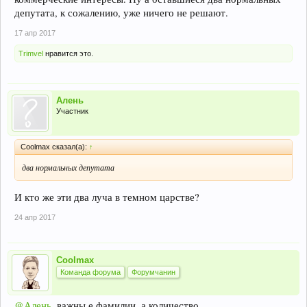
депутата, к сожалению, уже ничего не решают.
17 апр 2017
Trimvel
нравится это.
Алень
Участник
Coolmax сказал(а):
↑
два нормальных депутата
И кто же эти два луча в темном царстве?
24 апр 2017
Coolmax
Команда форума
Форумчанин
@Алень
, важны е фамилии, а количество.