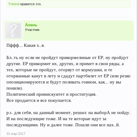
Trimvel
нравится это.
Алень
Участник
Пффф... Какая х..я.
Бл..ть ну если не пройдут прикормелнные от ЕР, ну пройдут
другие. ЕР прикормит их, других, и примет в свои ряды, а
тех, которые не пройдут, оторвут от кормушки, и те
оторванные канут в лету и сдадут партбилет от ЕР (или резко
опозиционируются и будут поливать говном, как... ну вы
поняли).
Политический примискуитет и проституция.
Все продается и все покупается.
p.s. для себя, на данный момент, решил: на выборА не пойду.
И на последующие тоже. И на те которые идут за
последующими. Ну и далее тоже. Пошли они все нах..й.
31 мар 2017