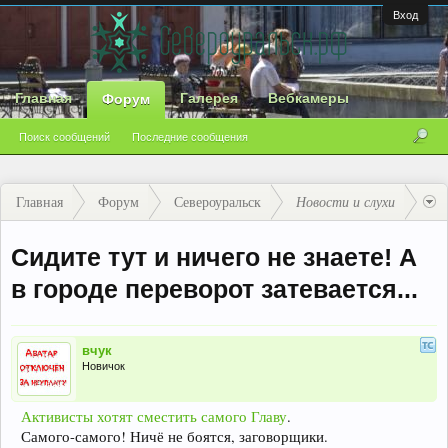
Вход
Главная
Галерея
Вебкамеры
Форум
Поиск сообщений
Последние сообщения
Главная
Форум
Североуральск
Новости и слухи
Сидите тут и ничего не знаете! А
в городе переворот затевается...
вчук
Новичок
Активисты хотят сместить самого Главу
.
Самого-самого! Ничё не боятся, заговорщики.