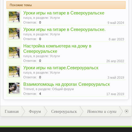
Похожие темы
Уроки игры на гитаре в Североуральске
rusya
, в разделе:
Услуги
Ответов:
0
9 май 2024
Уроки игры на гитаре в Североуральске.
rusya
, в разделе:
Услуги
Ответов:
0
8 авг 2023
Настройка компьютера на дому в
Североуральске
rusya
, в разделе:
Услуги
Ответов:
0
26 апр 2022
Уроки игры на гитаре.Североуральск
rusya
, в разделе:
Услуги
Ответов:
0
3 май 2019
Взаимопомощь на дорогах Североуральск
Trimvel
, в разделе:
Общий форум
Ответов:
4
17 янв 2019
Главная
Форум
Североуральск
Новости и слухи