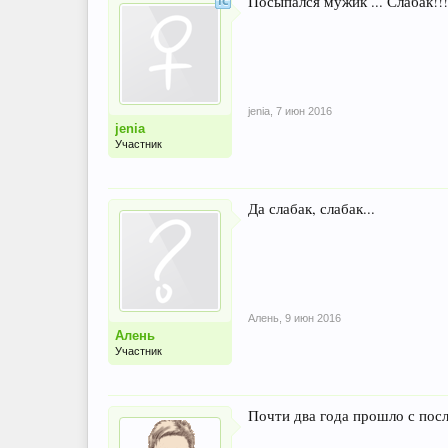
Посыпался мужик ... Слабак!!!
jenia
,
7 июн 2016
jenia
Участник
Да слабак, слабак...
Алень
,
9 июн 2016
Алень
Участник
Почти два года прошло с после