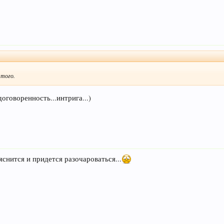
 того.
оговоренность...интрига...)
яснится и придется разочароваться...