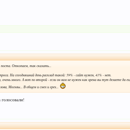
 поста. Откопаем, так сказать...
роса. На сегодняшний день расклад такой: 59% - сайт нужен, 41% - нет.
, очень много. А вот по второй - если он вам не нужен как хрена вы тут делаете да ещ
ва, Москвы... В общем и смех и грех...
а голосовали!