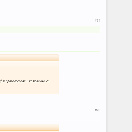
#74
ё и проголосовать не поленились.
#75