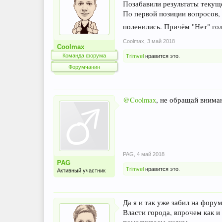
Позабавили результаты текуще
По первой позиции вопросов, 
поленились. Причём "Нет" гол
Coolmax
,
3 май 2018
Coolmax
Команда форума
Trimvel
нравится это.
Форумчанин
@Coolmax
, не обращай внима
PAG
,
4 май 2018
PAG
Trimvel
нравится это.
Активный участник
Да я и так уже забил на фору
Власти города, впрочем как и