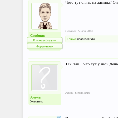
Чего тут опять на админа? Он
Coolmax
,
5 июн 2016
Coolmax
Trimvel
нравится это.
Команда форума
Форумчанин
Так, так... Что тут у нас? Д
Алень
,
5 июн 2016
Алень
Участник