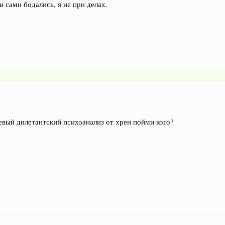
и сами бодались, я не при делах.
ешевый дилетантский психоанализ от хрен пойми кого?