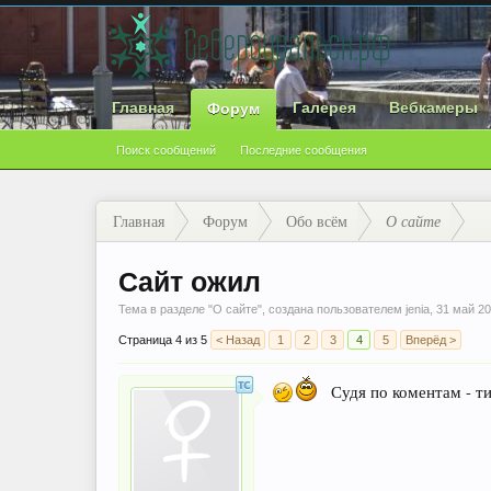
Главная
Галерея
Вебкамеры
Форум
Поиск сообщений
Последние сообщения
Главная
Форум
Обо всём
О сайте
Сайт ожил
Тема в разделе "
О сайте
", создана пользователем
jenia
,
31 май 2
Страница 4 из 5
< Назад
1
2
3
4
5
Вперёд >
Судя по коментам - ти