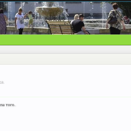
016
.
па того.