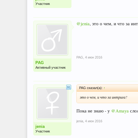
Участник
@jenia
, это о чем, и что за ин
PAG
,
4 июн 2016
PAG
Активный участник
PAG сказал(а):
↑
это о чем, и что за интрига?
Пока не знаю - у
@Amaya
сло
jenia
,
4 июн 2016
jenia
Участник