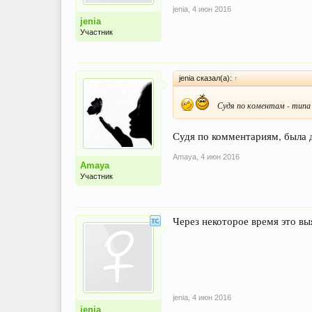
jenia
,
4 июн 2016
jenia
Участник
jenia сказал(а):
↑
Судя по коментам - типа
Судя по комментариям, была д
Amaya
,
4 июн 2016
Amaya
Участник
Через некоторое время это вы
jenia
,
4 июн 2016
jenia