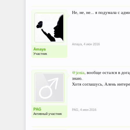
Не, не, не... я подумала с адм
Amaya
,
4 июн 2016
Amaya
Участник
@jenia
, вообще остался в дог
знаю.
Хотя соглашусь, Алень интере
PAG
PAG
,
4 июн 2016
Активный участник