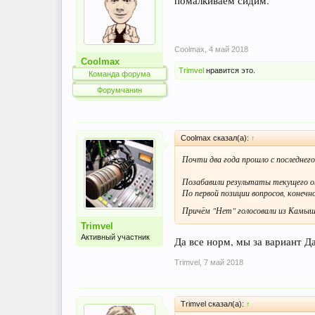
помалкиваем сидим.
Coolmax
,
4 май 2018
Coolmax
Trimvel
нравится это.
Команда форума
Форумчанин
Coolmax сказал(а):
↑
Почти два года прошло с последнего
Позабавили результаты текущего оп
По первой позиции вопросов, конечно
Причём "Нет" голосовали из Камышло
Trimvel
Активный участник
Да все норм, мы за вариант Д
Trimvel
,
7 май 2018
Trimvel сказал(а):
↑