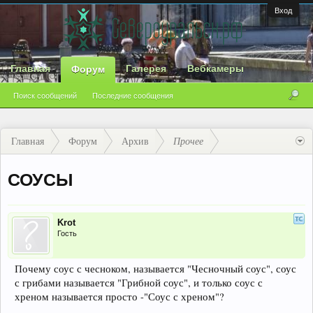
Вход
Главная
Галерея
Вебкамеры
Форум
Поиск сообщений
Последние сообщения
Главная
Форум
Архив
Прочее
СОУСЫ
Krot
Гость
Почему соус с чесноком, называется "Чесночный соус", соус
с грибами называется "Грибной соус", и только соус с
хреном называется просто -"Соус с хреном"?