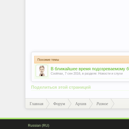
Похожие темы
В ближайшее время подозреваемому 
Coolmax
,
7 сен 2016
, в разделе:
Новости и слухи
Поделиться этой страницей
Главная
Форум
Архив
Разное
Russian (RU)