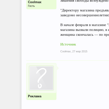
лишения свободы возбуждено 
Coolmax
Гость
"Директору магазина предъяв
заведомо несовершеннолетних
В начале февраля в магазине
магазина вызвали полицию, в 
женщина скончалась — по пре
Источник
Coolmax
,
27 мар 2015
Реклама