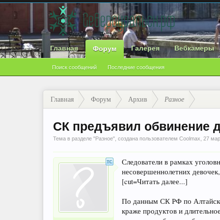
Главная
Галерея
Вебкамеры
Форум
Поиск сообщений
Последние сообщения
Главная
Форум
Архив
Разное
СК предъявил обвинение д
Тема в разделе "
Разное
", создана пользователем
Coolmax
,
27 мар
Следователи в рамках уголовн
несовершеннолетних девочек
[cut=Читать далее...]
По данным СК РФ по Алтайском
краже продуктов и длительно