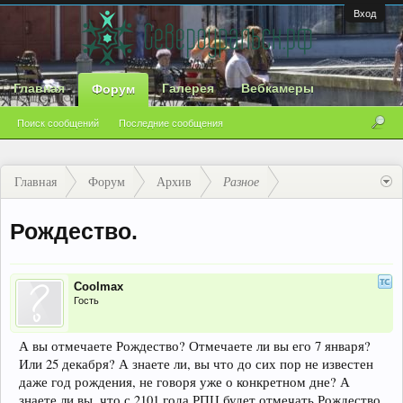
Вход
Главная
Галерея
Вебкамеры
Форум
Поиск сообщений
Последние сообщения
Главная
Форум
Архив
Разное
Рождество.
Coolmax
Гость
А вы отмечаете Рождество? Отмечаете ли вы его 7 января?
Или 25 декабря? А знаете ли, вы что до сих пор не известен
даже год рождения, не говоря уже о конкретном дне? А
знаете ли вы, что с 2101 года РПЦ будет отмечать Рождество