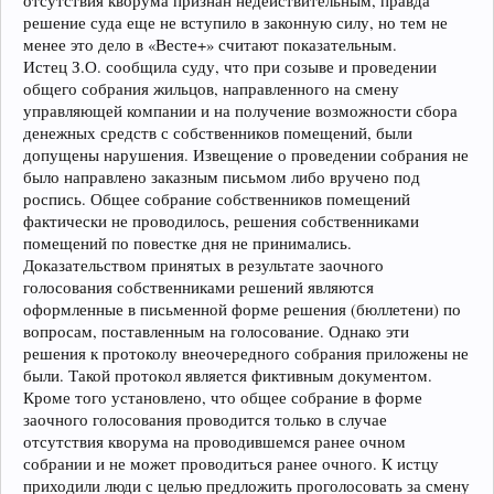
отсутствия кворума признан недействительным, правда
решение суда еще не вступило в законную силу, но тем не
менее это дело в «Весте+» считают показательным.
Истец З.О. сообщила суду, что при созыве и проведении
общего собрания жильцов, направленного на смену
управляющей компании и на получение возможности сбора
денежных средств с собственников помещений, были
допущены нарушения. Извещение о проведении собрания не
было направлено заказным письмом либо вручено под
роспись. Общее собрание собственников помещений
фактически не проводилось, решения собственниками
помещений по повестке дня не принимались.
Доказательством принятых в результате заочного
голосования собственниками решений являются
оформленные в письменной форме решения (бюллетени) по
вопросам, поставленным на голосование. Однако эти
решения к протоколу внеочередного собрания приложены не
были. Такой протокол является фиктивным документом.
Кроме того установлено, что общее собрание в форме
заочного голосования проводится только в случае
отсутствия кворума на проводившемся ранее очном
собрании и не может проводиться ранее очного. К истцу
приходили люди с целью предложить проголосовать за смену