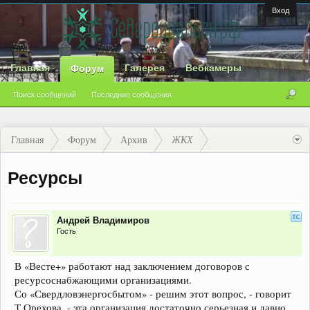
Вход
Главная
Галерея
Вебкамеры
Форум
Поиск сообщений
Последние сообщения
Главная
Форум
Архив
ЖКХ
Ресурсы
Андрей Владимиров
Гость
В «Весте+» работают над заключением договоров с
ресурсоснабжающими организациями.
Со «Свердловэнергосбытом» - решим этот вопрос, - говорит
Т.Орехова, - эта организация достаточно серьезная и давно