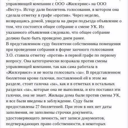
управляющей компании с ООО «Жилсервис» на ООО
«Весту». Истцу дали бюллетень голосования, в котором она
сделала отметку в графе «против». Через неделю,
возвращаясь домой, увидела на двери подъезда объявление о
том, что состоится общее собрание о смене УК. Из
указанного объявления следовало, что общее собрание
должно было быть проведено днем ранее.
В представленном суду бюллетени собственника помещения
при проведении собрания в форме заочного голосования
З.О. ставила отметку «против» в первой графе по первому
вопросу. Она категорически возражала против смены
управляющей компании, так как сама работала в
«Жилсервисе» и не могла голосовать «за». В представленном
бюллетени кроме галочки, поставленной ей в этом же
разделе, стоит галочка «за», как и в отметках в остальных
разделах «за», которые она не выполняла, и кто поставил эти
галочки, она не знает. Жильцы дома были против смены УК,
и все были введены в заблуждение. Суду были
предоставлены 27 бюллетеней. При этом в них нет даты
заполнения, не заполнены строчки документа,
удостоверяющего личность, нет записи документов,
подтверждающих право собственности, в некоторых