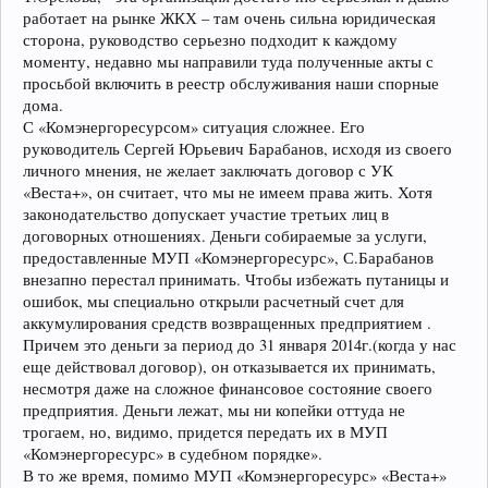
работает на рынке ЖКХ – там очень сильна юридическая
сторона, руководство серьезно подходит к каждому
моменту, недавно мы направили туда полученные акты с
просьбой включить в реестр обслуживания наши спорные
дома.
С «Комэнергоресурсом» ситуация сложнее. Его
руководитель Сергей Юрьевич Барабанов, исходя из своего
личного мнения, не желает заключать договор с УК
«Веста+», он считает, что мы не имеем права жить. Хотя
законодательство допускает участие третьих лиц в
договорных отношениях. Деньги собираемые за услуги,
предоставленные МУП «Комэнергоресурс», С.Барабанов
внезапно перестал принимать. Чтобы избежать путаницы и
ошибок, мы специально открыли расчетный счет для
аккумулирования средств возвращенных предприятием .
Причем это деньги за период до 31 января 2014г.(когда у нас
еще действовал договор), он отказывается их принимать,
несмотря даже на сложное финансовое состояние своего
предприятия. Деньги лежат, мы ни копейки оттуда не
трогаем, но, видимо, придется передать их в МУП
«Комэнергоресурс» в судебном порядке».
В то же время, помимо МУП «Комэнергоресурс» «Веста+»