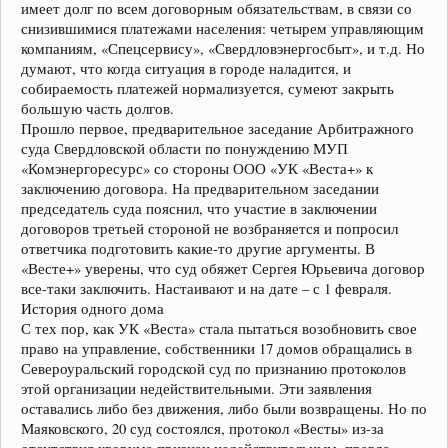
имеет долг по всем договорным обязательствам, в связи со
снизившимися платежами населения: четырем управляющим
компаниям, «Спецсервису», «Свердловэнергосбыт», и т.д. Но
думают, что когда ситуация в городе наладится, и
собираемость платежей нормализуется, сумеют закрыть
большую часть долгов.
Прошло первое, предварительное заседание Арбитражного
суда Свердловской области по понуждению МУП
«Комэнергоресурс» со стороны ООО «УК «Веста+» к
заключению договора. На предварительном заседании
председатель суда пояснил, что участие в заключении
договоров третьей стороной не возбраняется и попросил
ответчика подготовить какие-то другие аргументы. В
«Весте+» уверены, что суд обяжет Сергея Юрьевича договор
все-таки заключить. Настаивают и на дате – с 1 февраля.
История одного дома
С тех пор, как УК «Веста» стала пытаться возобновить свое
право на управление, собственники 17 домов обращались в
Североуральский городской суд по признанию протоколов
этой организации недействительными. Эти заявления
оставались либо без движения, либо были возвращены. Но по
Маяковского, 20 суд состоялся, протокол «Весты» из-за