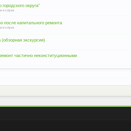
 городского округа"
и и слухи
во после капитального ремонта
и и слухи
а (обзорная экскурсия)
премонт частично неконституционными