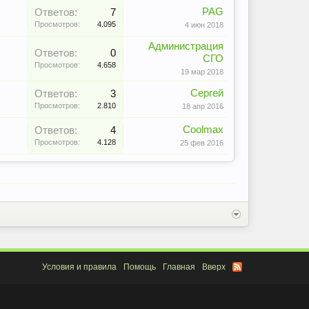
PAG
Ответов:
7
Просмотров:
4.095
4 июн 2018
Администрация
Ответов:
0
СГО
Просмотров:
4.658
19 мар 2018
Сергей
Ответов:
3
Просмотров:
2.810
18 апр 2016
Coolmax
Ответов:
4
Просмотров:
4.128
25 фев 2016
Условия и правила
Помощь
Главная
Вверх