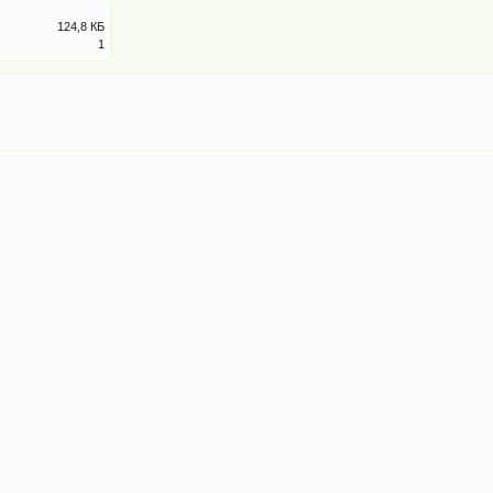
124,8 КБ
1