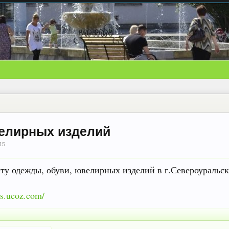
велирных изделий
15
.
нту одежды, обуви, ювелирных изделий в г.Североуральск
us.ucoz.com/