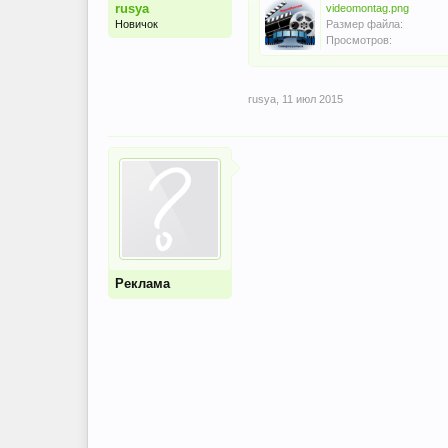
rusya
videomontag.png
Новичок
Размер файла:
Просмотров:
rusya
,
11 июл 2015
Реклама