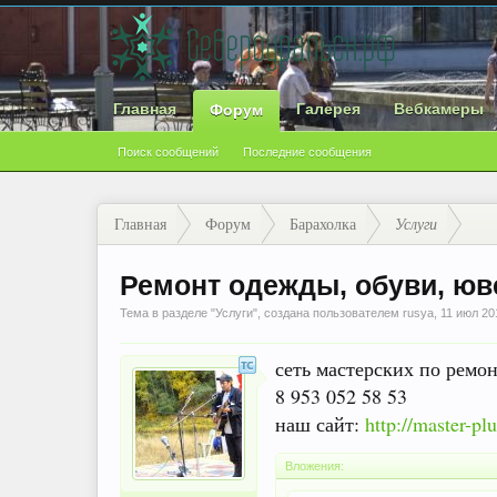
Главная
Галерея
Вебкамеры
Форум
Поиск сообщений
Последние сообщения
Главная
Форум
Барахолка
Услуги
Ремонт одежды, обуви, ю
Тема в разделе "
Услуги
", создана пользователем
rusya
,
11 июл 20
сеть мастерских по ремо
8 953 052 58 53
наш сайт:
http://master-pl
Вложения: