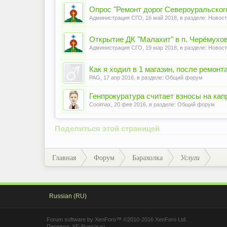
Опрос "Ремонт дорог Североуральского
Администрация СГО
,
16 май 2018
, в разделе:
Новост
Открытие ДК "Малахит" в п. Черёмухо
Администрация СГО
,
19 мар 2018
, в разделе:
Новост
Как я ходил в 1 магазин, после ремонт
PAG
,
17 апр 2016
, в разделе:
Общий форум
Генпрокуратура считает взносы на ка
Coolmax
,
20 фев 2016
, в разделе:
Общий форум
Поделиться этой страницей
Главная
Форум
Барахолка
Услуги
Russian (RU)
Forum software by XenForo™
©2010-2016 XenForo Ltd.
Перевод:
XF-Russia.ru