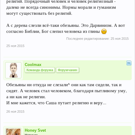
религий. Порядочный человек и человек религиозный -
далеко не всегда синонимы. Нормы морали и гуманизм
могут существовать без религий.
А с дерева слезли всё-таки обезьяны. Это Дарвинизм. А вот
согласно Библии, Бог слепил человека из глины
Последнее редактирование:
25 ноя 2015
25 ноя 2015
Coolmax
Команда форума
Форумчанин
Обезьяны ни откуда не слезали^ они как там сидели, так и
сидят. А человек стал человеком, благодаря пытливому уму,
а ни как не религии.
И мне кажется, что Саша путает религию и веру...
26 ноя 2015
Honey Svet