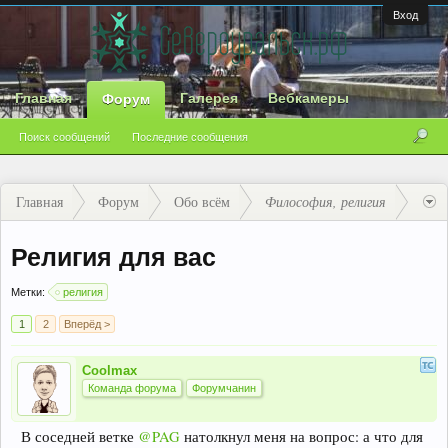
Вход
Главная
Галерея
Вебкамеры
Форум
Поиск сообщений
Последние сообщения
Главная
Форум
Обо всём
Философия, религия
Религия для вас
Метки:
религия
1
2
Вперёд >
Coolmax
Команда форума
Форумчанин
В соседней ветке
@PAG
натолкнул меня на вопрос: а что для