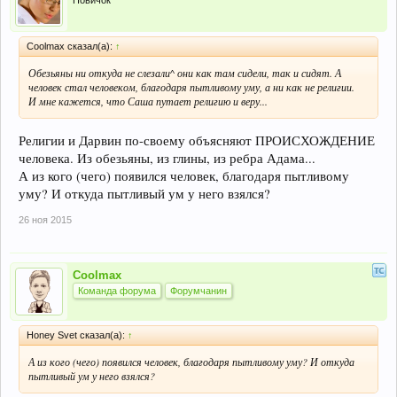
Новичок
Coolmax сказал(а):
↑
Обезьяны ни откуда не слезали^ они как там сидели, так и сидят. А
человек стал человеком, благодаря пытливому уму, а ни как не религии.
И мне кажется, что Саша путает религию и веру...
Религии и Дарвин по-своему объясняют ПРОИСХОЖДЕНИЕ
человека. Из обезьяны, из глины, из ребра Адама...
А из кого (чего) появился человек, благодаря пытливому
уму? И откуда пытливый ум у него взялся?
26 ноя 2015
Coolmax
Команда форума
Форумчанин
Honey Svet сказал(а):
↑
А из кого (чего) появился человек, благодаря пытливому уму? И откуда
пытливый ум у него взялся?