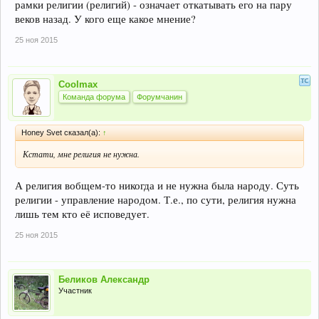
рамки религии (религий) - означает откатывать его на пару
веков назад. У кого еще какое мнение?
25 ноя 2015
Coolmax
Команда форума
Форумчанин
Honey Svet сказал(а):
↑
Кстати, мне религия не нужна.
А религия вобщем-то никогда и не нужна была народу. Суть
религии - управление народом. Т.е., по сути, религия нужна
лишь тем кто её исповедует.
25 ноя 2015
Беликов Александр
Участник