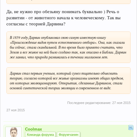
Да, не нужно про обезьяну понимать буквально ) Речь о
развитии - от животного начала к человеческому. Так вы
согласны с теорией Дарвина?
В 1859 году Дарвин опубликовал свою самую известную книгу
«Происхождение видов путем естественного отбора». Она, как сказали
бы сейчас, стала скандальной. В то время было принято считать, что
Земля и все живое на ней было создано так, как описано в Библии. Дарвин
же заявил, что природа развивалась в течении миллионов лет.
Дарвин стал первым ученым, который сумел тщательно объяснить
теорию, согласно которой все живые организмы имеют общих предков,
от которых эволюционируют. Открытия, сделанные Дарвином, стали
основой синтетической теории эволюции в современном ее виде.
Последнее редактирование:
27 ноя 2015
27 ноя 2015
Coolmax
Команда форума
Форумчанин