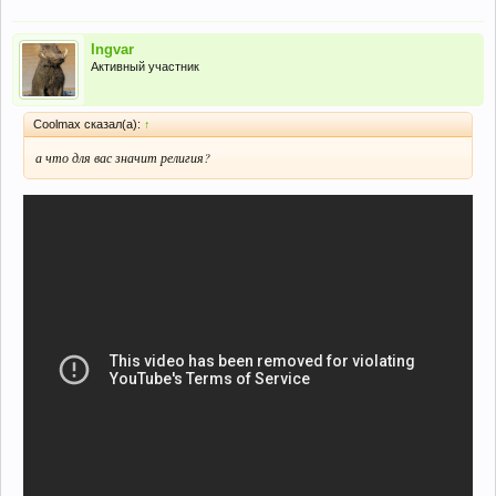
Ingvar
Активный участник
Coolmax сказал(а):
↑
а что для вас значит религия?