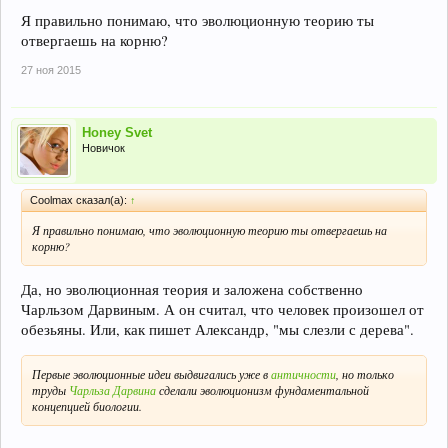
Я правильно понимаю, что эволюционную теорию ты
отвергаешь на корню?
27 ноя 2015
Honey Svet
Новичок
Coolmax сказал(а):
↑
Я правильно понимаю, что эволюционную теорию ты отвергаешь на
корню?
Да, но эволюционная теория и заложена собственно
Чарльзом Дарвиным. А он считал, что человек произошел от
обезьяны. Или, как пишет Александр, "мы слезли с дерева".
Первые эволюционные идеи выдвигались уже в
античности
, но только
труды
Чарльза Дарвина
сделали эволюционизм фундаментальной
концепцией биологии.