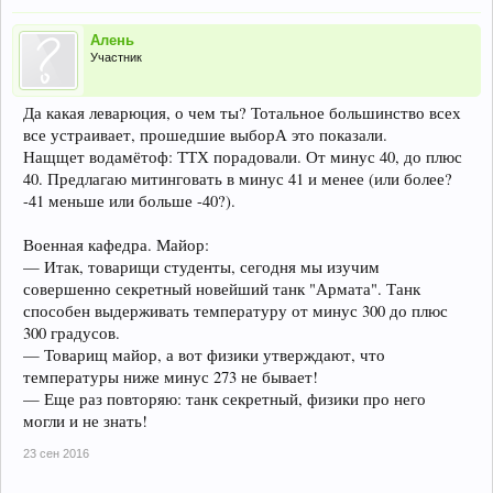
Алень
Участник
Да какая леварюция, о чем ты? Тотальное большинство всех
все устраивает, прошедшие выборА это показали.
Нащщет водамётоф: ТТХ порадовали. От минус 40, до плюс
40. Предлагаю митинговать в минус 41 и менее (или более?
-41 меньше или больше -40?).
Военная кафедра. Майор:
— Итак, товарищи студенты, сегодня мы изучим
совершенно секретный новейший танк "Армата". Танк
способен выдерживать температуру от минус 300 до плюс
300 градусов.
— Товарищ майор, а вот физики утверждают, что
температуры ниже минус 273 не бывает!
— Еще раз повторяю: танк секретный, физики про него
могли и не знать!
23 сен 2016