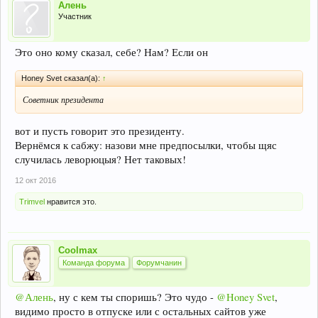
Алень
Участник
Это оно кому сказал, себе? Нам? Если он
Honey Svet сказал(а):
↑
Советник президента
вот и пусть говорит это президенту.
Вернёмся к сабжу: назови мне предпосылки, чтобы щяс
случилась леворюцыя? Нет таковых!
12 окт 2016
Trimvel
нравится это.
Coolmax
Команда форума
Форумчанин
@Алень
, ну с кем ты споришь? Это чудо -
@Honey Svet
,
видимо просто в отпуске или с остальных сайтов уже