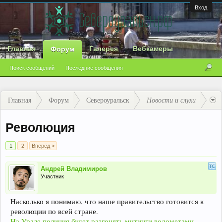
Вход
Главная
Галерея
Вебкамеры
Форум
Поиск сообщений
Последние сообщения
Главная
Форум
Североуральск
Новости и слухи
Революция
1
2
Вперёд >
Андрей Владимиров
Участник
Насколько я понимаю, что наше правительство готовится к
революции по всей стране.
На Урале полиция будет разгонять митинги водометами