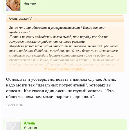
Новичок
Алень сказал(а):
↑
Зачем что-то обновлять и усовершенствовать? Какие для это
предпосылки?
Лично я из своих наблюдений делаю вывод, что народ у нас больше
зажрался, нежели страдает от клятого режыма.
Молодняк разъезжающих на лайбах, телки насосавшие на ауди (дешовые
телки на дешовый айфон), телефоны по 20-30 и более тыщ меняющиеся
стабильно раз в полгода. Притом никто толком нигде не работает,
кредитуются в три круга, и никаких тягот в жизни. Для меня это ваще
загадка, покруче теории Пуанкаре! Народ имеет все что хочет прямо
Нажмите, чтобы раскрыть...
здесь и сейчас и без всяких ваших леварюций.
Обновлять и усовершенствовать в данном случае, Алень,
надо мозги тех "идеальных потребителей", которых вы
описали. Как сказал один очень не глупый человек: "Это
общество ням-ням может зарезать один волк".
12 окт 2016
Алень
Участник