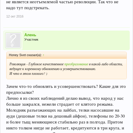
не является неотъемлемой частью революции. Так что не
надо тут подстрекать.
12 окт 2016
Алень
Участник
Honey Svet сказал(а):
↑
Революция - Глубокое качественное
преобразование
в какой-либо области,
ведущее к коренному обновлению и усовершенствованию.
И что в этом плохого? )
Зачем что-то обновлять и усовершенствовать? Какие для это
предпосылки?
Лично я из своих наблюдений делаю вывод, что народ у нас
больше зажрался, нежели страдает от клятого режыма.
Молодняк разъезжающих на лайбах, телки насосавшие на
ауди (дешовые телки на дешовый айфон), телефоны по 20-30
и более тыщ меняющиеся стабильно раз в полгода. Притом
никто толком нигде не работает, кредитуются в три круга, и