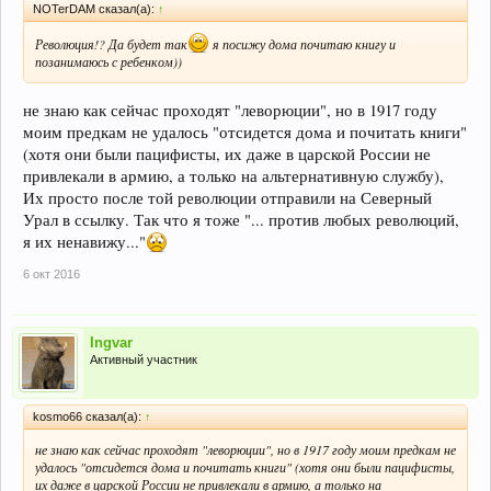
NOTerDAM сказал(а):
↑
Революция!? Да будет так
я посижу дома почитаю книгу и
позанимаюсь с ребенком))
не знаю как сейчас проходят "леворюции", но в 1917 году
моим предкам не удалось "отсидется дома и почитать книги"
(хотя они были пацифисты, их даже в царской России не
привлекали в армию, а только на альтернативную службу),
Их просто после той революции отправили на Северный
Урал в ссылку. Так что я тоже "... против любых революций,
я их ненавижу..."
6 окт 2016
Ingvar
Активный участник
kosmo66 сказал(а):
↑
не знаю как сейчас проходят "леворюции", но в 1917 году моим предкам не
удалось "отсидется дома и почитать книги" (хотя они были пацифисты,
их даже в царской России не привлекали в армию, а только на