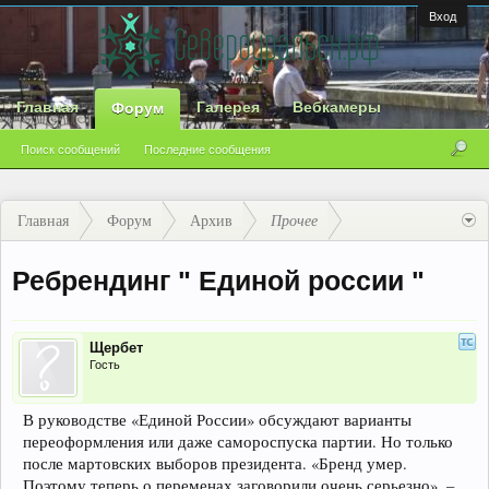
Вход
Главная
Галерея
Вебкамеры
Форум
Поиск сообщений
Последние сообщения
Главная
Форум
Архив
Прочее
Ребрендинг " Единой россии "
Щербет
Гость
В руководстве «Единой России» обсуждают варианты
переоформления или даже самороспуска партии. Но только
после мартовских выборов президента. «Бренд умер.
Поэтому теперь о переменах заговорили очень серьезно», –