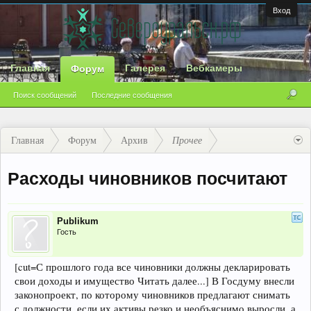
Вход
Главная
Галерея
Вебкамеры
Форум
Поиск сообщений
Последние сообщения
Главная
Форум
Архив
Прочее
Расходы чиновников посчитают
Publikum
Гость
[cut=С прошлого года все чиновники должны декларировать
свои доходы и имущество Читать далее...] В Госдуму внесли
законопроект, по которому чиновников предлагают снимать
с должности, если их активы резко и необъяснимо выросли, а