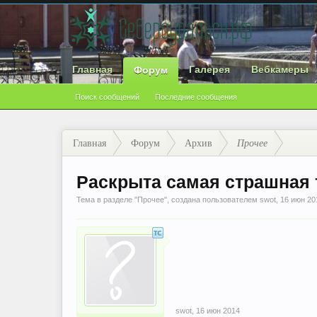
Главная
Галерея
Вебкамеры
Форум
Поиск сообщений
Последние сообщения
Главная
Форум
Архив
Прочее
Раскрыта самая страшная 
Тема в разделе "
Прочее
", создана пользователем
swot
,
16 июн 20
swot
,
16 июн 2014