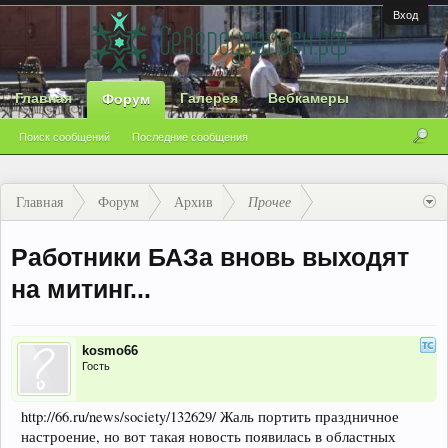
Вход
Главная
Галерея
Вебкамеры
Форум
Поиск сообщений
Последние сообщения
Главная
Форум
Архив
Прочее
Работники БАЗа вновь выходят
на митинг...
kosmo66
Гость
http://66.ru/news/society/132629/ Жаль портить праздничное
настроение, но вот такая новость появилась в областных